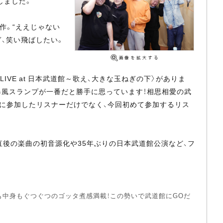
しました。
作。“ええじゃない
ぎ、笑い飛ばしたい。
IVE at 日本武道館～歌え、大きな玉ねぎの下〉がありま
爆風スランプが一番だと勝手に思っています！相思相愛の武
演に参加したリスナーだけでなく、今回初めて参加するリス
直後の楽曲の初音源化や35年ぶりの日本武道館公演など、フ
も中身もぐつぐつのゴッタ煮感満載！この勢いで武道館にGOだ