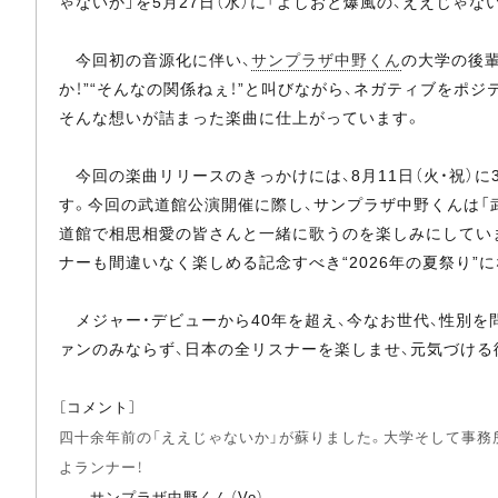
ゃないか」を5月27日（水）に「よしおと爆風の、ええじゃ
今回初の音源化に伴い、
サンプラザ中野くん
の大学の後輩
か！”“そんなの関係ねぇ！”と叫びながら、ネガティブをポ
そんな想いが詰まった楽曲に仕上がっています。
今回の楽曲リリースのきっかけには、8月11日（火・祝）に35
す。今回の武道館公演開催に際し、サンプラザ中野くんは「
道館で相思相愛の皆さんと一緒に歌うのを楽しみにしていま
ナーも間違いなく楽しめる記念すべき“2026年の夏祭り”
メジャー・デビューから40年を超え、今なお世代、性別を
ァンのみならず、日本の全リスナーを楽しませ、元気づける
［コメント］
四十余年前の「ええじゃないか」が蘇りました。大学そして事務
よランナー！
――サンプラザ中野くん（Vo）