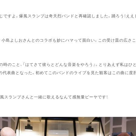
感じですよ。爆風スランプは奇天烈バンドと再確認しました。踊ろう！ええ
り。小島よしおさんとのコラボも妙にハマって面白い。この受け皿の広さ
時のこと、「はてさて彼らとどんな音楽をやろう」。とりあえず私はひと
の代表曲となった。初めてこのバンドのライブを見た観客はこの曲に度肝を
な爆風スランプさんと一緒に歌えるなんて感無量ピーヤです！