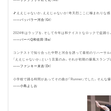
🎵ええじゃないか、ええじゃないか！奇天烈ここに極まれりな
――パッパラー河合（Gt）
2024年はラップを、そして今年は和テイストなロックで盆踊
――バーベQ和佐田（Ba）
コンテストで知り合った中野と河合を誘って最初のリハーサルの
「ええじゃないか」という言葉のみ。それが初期の爆風スランプ
――ファンキー末吉（Dr）
小学校で踊る時間があってその曲が「Runner」でした。そん
――小島よしお