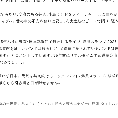
ないか盆踊り～武道館で編」としてデジタル・リリースすることが決定
でもあり、交流のある芸人、
小島よしお
をフィーチャーし、楽曲を制
ジティブへ。世の中の不安を祭りに変え、八丈太鼓のビートで踊り、騒
年ぶりに東京・日本武道館で行われるライヴ〈爆風スランプ 2026 L
武道館を愛したバンドは数あれど、武道館に愛されているバンドは
す♪」とコメントしています。35年前にリアルタイムで武道館公
になるでしょう。
問わず日本に元気を与え続けるロック・バンド、爆風スランプ。結成
彼らから引き続き目が離せません。
所の元後輩 小島よしおくんと八丈島の太鼓のエナジーに感謝！タイトル