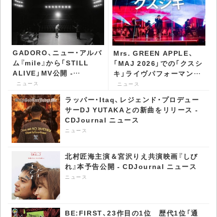
GADORO、ニュー・アルバ
Mrs. GREEN APPLE、
ム『mile』から「STILL
「MAJ 2026」での「クスシ
ALIVE」MV公開 -
キ」ライヴパフォーマンス
CDJournal ニュース
を公開 - CDJournal ニュ
ニュース
ニュース
ース
ラッパー・Itaq、レジェンド・プロデュー
サーDJ YUTAKAとの新曲をリリース -
CDJournal ニュース
ニュース
北村匠海主演＆宮沢りえ共演映画『しび
れ』本予告公開 - CDJournal ニュース
ニュース
BE:FIRST、23作目の1位 歴代1位「通