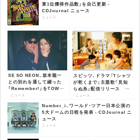
算1位獲得作品数」を自己更新 -
CDJournal ニュース
ニュース
SE SO NEON、坂本龍一
スピッツ、ドラマ『Tシャツ
との別れを通して綴った
が乾くまで』主題歌「見知
「Remember!」をTOWA
らぬ糸」配信リリース ド
TEIがリミックス -
ラマとのSPコラボ・ムービ
ニュース
ニュース
CDJournal ニュース
ー公開 - CDJournal ニュ
Number_i、ワールド・ツアー日本公演の
ース
5大ドームの日程を発表 - CDJournal ニ
ュース
ニュース