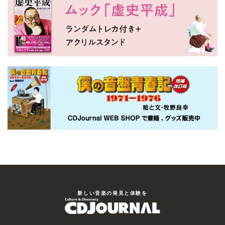
新しい⾳楽の発⾒と体験を