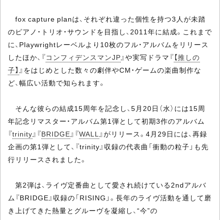
fox capture planは、それぞれ違った個性を持つ3人が未踏
のピアノ・トリオ・サウンドを目指し、2011年に結成。これまで
に、Playwrightレーベルより10枚のフル・アルバムをリリース
したほか、『
コンフィデンスマンJP
』や実写ドラマ『
【推しの
子】
』をはじめとした数々の劇伴やCM・ゲームの楽曲制作な
ど、幅広い活動で知られます。
そんな彼らの結成15周年を記念し、5月20日（水）には15周
年記念リマスター・アルバム第1弾として初期3作のアルバム
『
trinity
』『
BRIDGE
』『
WALL
』がリリース。4月29日には、再録
企画の第1弾として、『trinity』収録の代表曲「衝動の粒子」も先
行リリースされました。
第2弾は、ライヴ定番曲として愛され続けている2ndアルバ
ム『BRIDGE』収録の「RISING」。長年のライヴ活動を通して磨
き上げてきた熱量とグルーヴを凝縮し、“今”の