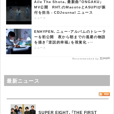
Aile The Shota、最新曲「ONGAKU」
MV公開 RHT.のMacotoとASUPIが振
付を担当 - CDJournal ニュース
ニュース
ENHYPEN、ニュー・アルバムのトレーラ
ーを初公開 夜から朝までの逃避の物語
を描き「逆説的幸福」を視覚化 -
CDJournal ニュース
ニュース
Recommended by
最新ニュース
SUPER EIGHT、「THE FIRST