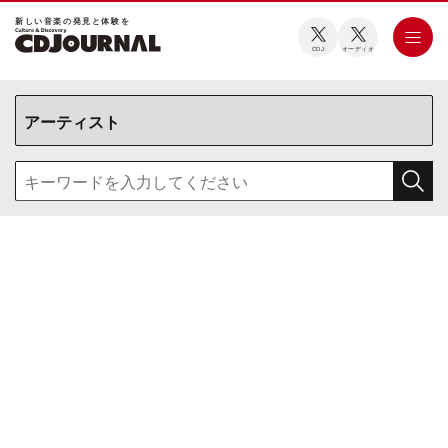
新しい⾳楽の発⾒と体験を
CDJ
オーディオ