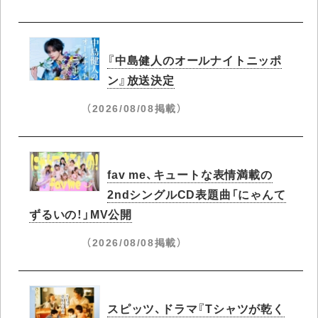
『中島健人のオールナイトニッポ
ン』放送決定
（2026/08/08掲載）
fav me、キュートな表情満載の
2ndシングルCD表題曲「にゃんて
ずるいの！」MV公開
（2026/08/08掲載）
スピッツ、ドラマ『Tシャツが乾く