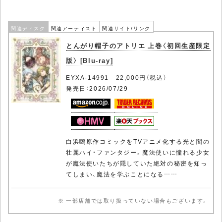
関連ディスク
関連アーティスト
関連サイト/リンク
とんがり帽子のアトリエ 上巻〈初回生産限定
版〉 [Blu-ray]
EYXA-14991 22,000円（税込）
発売日：2026/07/29
白浜鴎原作コミックをTVアニメ化する光と闇の
壮麗ハイ・ファンタジー。魔法使いに憧れる少女
が魔法使いたちが隠していた絶対の秘密を知っ
てしまい、魔法を学ぶことになる……
※ 一部店舗では取り扱っていない場合もございます。