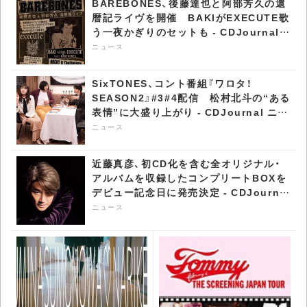
BAREBONES、後藤達也と阿部芳久の還
暦記ライヴを開催 BAKIがEXECUTE歌
う一夜かぎりのセットも - CDJournal
ニュース
ニュース
SixTONES、コント番組『ワロタ！
SEASON2』#3#4配信 松村北斗の“ある
表情”に大盛り上がり - CDJournal ニュ
ース
ニュース
近藤真彦、初CD化を含む全オリジナル・
アルバムを収録したコンプリートBOXを
デビュー記念日に発売決定 - CDJournal
ニュース
ニュース