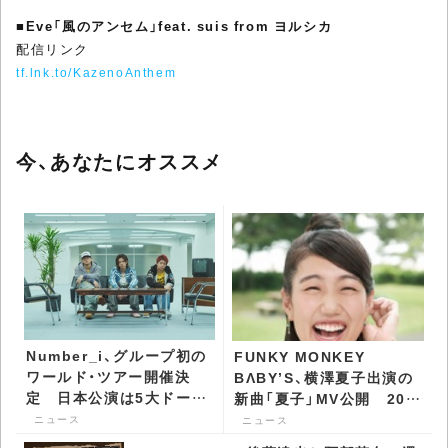
■
Eve「風のアンセム」feat. suis from ヨルシカ
配信リンク
tf.lnk.to/KazenoAnthem
今、あなたにオススメ
Number_i、グループ初の
FUNKY MONKEY
ワールド・ツアー開催決
BΛBY’S、横澤夏子出演の
定 日本公演は5大ドーム
新曲「夏子」MV公開 20周
で開催 - CDJournal ニュ
年記念特別企画も -
ニュース
ニュース
ース
CDJournal ニュース