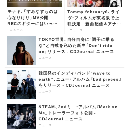
モナキ、「すみなすものは
Tommy february6、ライ
心なりけり」MV公開
ヴ・フィルムが東名阪で上
RECのギターにはいっく
映決定 新曲配信＆アナロ
んことELT・伊藤一朗が参
グBOX2タイトル発売も -
ニュース
ニュース
加 - CDJournal ニュース
CDJournal ニュース
TOKYO世界、自分自身に“調子に乗る
な”と自戒を込めた新曲「Don’t ride
on」リリース - CDJournal ニュース
ニュース
韓国発のインディ・バンド“wave to
earth”、ニュー・アルバム『bad pieces』
をリリース - CDJournal ニュース
ニュース
&TEAM、2ndミニ・アルバム『Mark on
Me』トレーラーフォト公開 -
CDJournal ニュース
ニュース