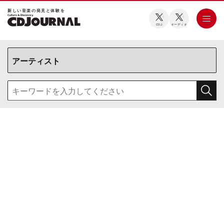
新しい⾳楽の発⾒と体験を
CDJ
オーディオ