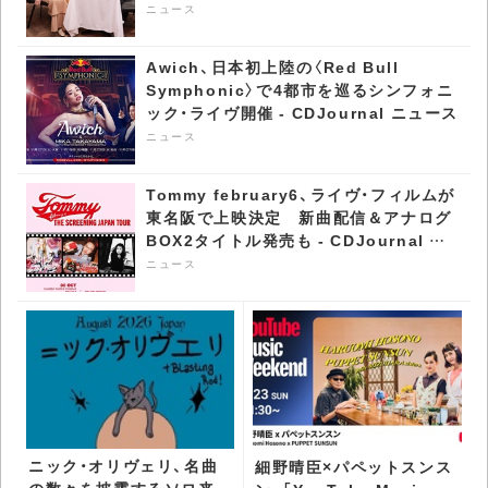
ース
ニュース
Awich、日本初上陸の〈Red Bull
Symphonic〉で4都市を巡るシンフォニ
ック・ライヴ開催 - CDJournal ニュース
ニュース
Tommy february6、ライヴ・フィルムが
東名阪で上映決定 新曲配信＆アナログ
BOX2タイトル発売も - CDJournal ニ
ュース
ニュース
ニック・オリヴェリ、名曲
細野晴臣×パペットスンス