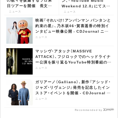
の数々を披露するソロ来
ン、「YouTube Music
日ツアーを開催 長文コ
Weekend 12.0」にてスペ
メントが到着 -
シャルトークが実現 -
ニュース
ニュース
CDJournal ニュース
CDJournal ニュース
映画『それいけ！アンパンマン パンタンと
約束の星』、乃木坂46・賀喜遥香の特別イ
ンタビュー映像公開 - CDJournal ニュ
ース
ニュース
マッシヴ・アタック（MASSIVE
ATTACK）、フジロックでのヘッドライナ
ー公演を振り返るYouTube特別番組の配
信が決定 - CDJournal ニュース
ニュース
ガリアーノ（Galliano）、新作『アシッド・
ジャズ・リヴェンジ』発売を記念したイン
ストア・イベントを開催 - CDJournal ニ
ュース
ニュース
Recommended by