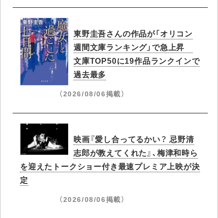
東野圭吾さんの作品が「オリコン
週間文庫ランキング」で急上昇​
文庫TOP50に19作品ランクインで
過去最多
（2026/08/06掲載）
映画『愛し合ってるかい？ 忌野清
志郎が教えてくれた』、梅津和時ら
を迎えたトークショー付き最速プレミア上映が決
定
（2026/08/06掲載）