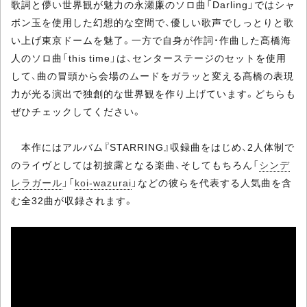
歌詞と儚い世界観が魅力の永瀬廉のソロ曲「Darling」ではシャ
ボン玉を使用した幻想的な空間で、優しい歌声でしっとりと歌
い上げ東京ドームを魅了。一方で自身が作詞・作曲した髙橋海
人のソロ曲「this time」は、センターステージのセットを使用
して、曲の冒頭から会場のムードをガラッと変える髙橋の表現
力が光る演出で独創的な世界観を作り上げています。どちらも
ぜひチェックしてください。
本作にはアルバム『STARRING』収録曲をはじめ、2人体制で
のライヴとしては初披露となる楽曲、そしてもちろん「
シンデ
レラガール
」「
koi-wazurai
」などの彼らを代表する人気曲を含
む全32曲が収録されます。