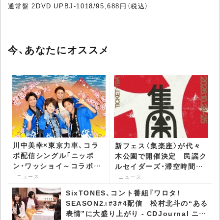
通常盤 2DVD UPBJ-1018/95,688円（税込）
今、あなたにオススメ
川中美幸×東京力車、コラ
新フェス〈集楽座〉が代々
ボ配信シングル「ニッポ
木公園で開催決定 民謡ク
ン・ワッショイ～コラボバ
ルセイダーズ・滞空時間ら
ージョン～」発表 MVも
第1弾出演者が発表 -
ニュース
ニュース
公開 - CDJournal ニュー
CDJournal ニュース
SixTONES、コント番組『ワロタ！
ス
SEASON2』#3#4配信 松村北斗の“ある
表情”に大盛り上がり - CDJournal ニュ