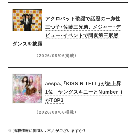
アクロバット歌謡で話題の一卵性
三つ子・佐藤三兄弟、 メジャー・デ
ビュー・イベントで間奏第三形態
ダンスを披露
（2026/08/06掲載）
aespa、「KISS N TELL」が急上昇
1位 ヤングスキニーとNumber_i
がTOP3
（2026/08/06掲載）
※ 掲載情報に間違い、不足がございますか？