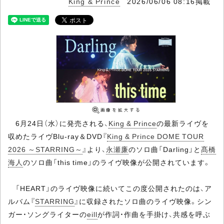
King & Prince
2026/06/06 08:16掲載
6月24日（水）に発売される、
King & Prince
の最新ライヴを
収めたライヴBlu-ray＆DVD『
King & Prince DOME TOUR
2026 ～STARRING～
』より、
永瀬廉
のソロ曲「Darling」と
髙橋
海人
のソロ曲「this time」のライヴ映像が公開されています。
「HEART」のライヴ映像に続いてこの度公開されたのは、ア
ルバム『
STARRING
』に収録されたソロ曲のライヴ映像。シン
ガー・ソングライターの
eill
が作詞・作曲を手掛け、共感を呼ぶ