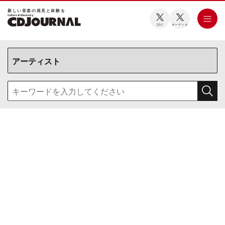
新しい⾳楽の発⾒と体験を
CDJ
オーディオ