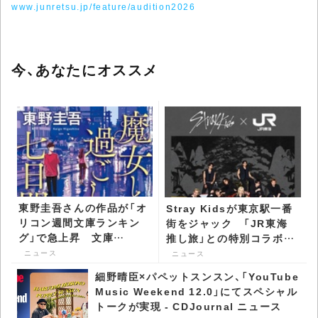
www.junretsu.jp/feature/audition2026
今、あなたにオススメ
東野圭吾さんの作品が「オ
Stray Kidsが東京駅一番
リコン週間文庫ランキン
街をジャック 「JR東海
グ」で急上昇​ 文庫
推し旅」との特別コラボ第
TOP50に19作品ランクイ
4弾がスタート -
ニュース
ニュース
ンで過去最多 -
CDJournal ニュース
細野晴臣×パペットスンスン、「YouTube
CDJournal ニュース
Music Weekend 12.0」にてスペシャル
トークが実現 - CDJournal ニュース