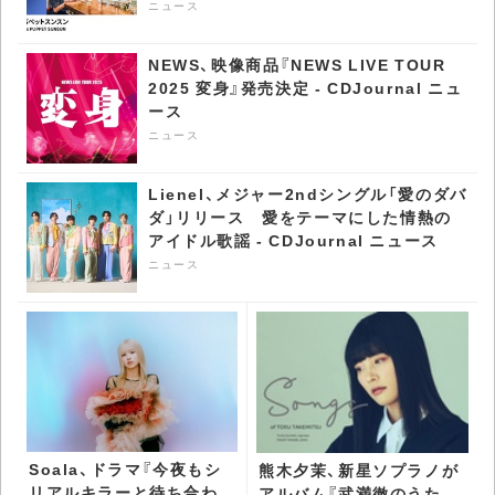
ニュース
NEWS、映像商品『NEWS LIVE TOUR
2025 変身』発売決定 - CDJournal ニュ
ース
ニュース
Lienel、メジャー2ndシングル「愛のダバ
ダ」リリース 愛をテーマにした情熱の
アイドル歌謡 - CDJournal ニュース
ニュース
Soala、ドラマ『今夜もシ
熊木夕茉、新星ソプラノが
リアルキラーと待ち合わ
アルバム『武満徹のうた