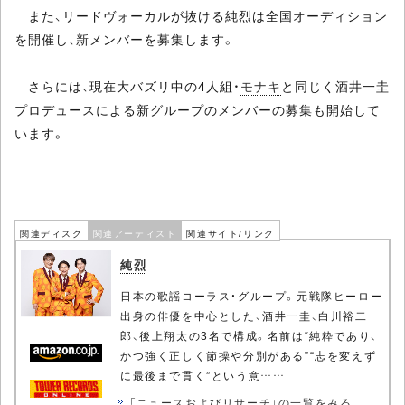
また、リードヴォーカルが抜ける純烈は全国オーディション
を開催し、新メンバーを募集します。
さらには、現在大バズリ中の4人組・
モナキ
と同じく酒井一圭
プロデュースによる新グループのメンバーの募集も開始して
います。
関連ディスク
関連アーティスト
関連サイト/リンク
純烈
日本の歌謡コーラス・グループ。元戦隊ヒーロー
出身の俳優を中心とした、酒井一圭、白川裕二
郎、後上翔太の3名で構成。名前は“純粋であり、
かつ強く正しく節操や分別がある”“志を変えず
に最後まで貫く”という意……
「ニュースおよびリサーチ」の一覧をみる