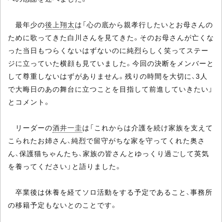
最年少の
後上翔太
は「心の底から親孝行したいとお母さんの
ために歌ってきた白川さんを見てきた。そのお母さんが亡くな
った当日もつらくないはずないのに純烈らしく笑ってステー
ジに立っていた横顔も見ていました。今回の決断をメンバーと
して尊重しないはずがありません。残りの時間を大切に、3人
で大晦日のあの舞台に立つことを目指して前進していきたい」
とコメント。
リーダーの
酒井一圭
は「これからは介護を続け家族を支えて
こられたお姉さん、純烈で留守がちな家を守ってくれた奥さ
ん、保護猫ちゃんたち、家族の皆さんとゆっくり過ごして英気
を養ってください」と語りました。
卒業後は休養を経てソロ活動をする予定であること、事務所
の移籍予定もないとのことです。