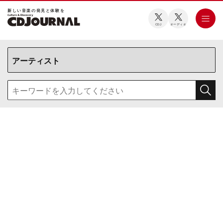
新しい⾳楽の発⾒と体験を
CDJ
オーディオ