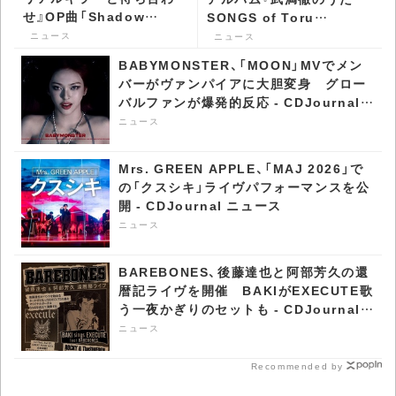
せ』OP曲「Shadow
SONGS of Toru
Memory」MV公開 -
Takemitsu』をリリース -
ニュース
ニュース
CDJournal ニュース
CDJournal ニュース
BABYMONSTER、「MOON」MVでメン
バーがヴァンパイアに大胆変身 グロー
バルファンが爆発的反応 - CDJournal
ニュース
ニュース
Mrs. GREEN APPLE、「MAJ 2026」で
の「クスシキ」ライヴパフォーマンスを公
開 - CDJournal ニュース
ニュース
BAREBONES、後藤達也と阿部芳久の還
暦記ライヴを開催 BAKIがEXECUTE歌
う一夜かぎりのセットも - CDJournal
ニュース
ニュース
Recommended by