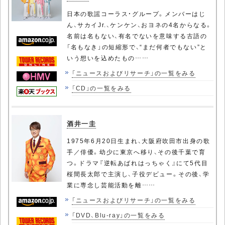
日本の歌謡コーラス・グループ。メンバーはじ
ん、サカイJr.、ケンケン、おヨネの4名からなる。
名前は名もない、有名でないを意味する古語の
「名もなき」の短縮形で、“まだ何者でもない”と
いう想いを込めたもの……
「ニュースおよびリサーチ」の一覧をみる
「CD」の一覧をみる
酒井一圭
1975年6月20日生まれ、大阪府吹田市出身の歌
手／俳優。幼少に東京へ移り、その後千葉で育
つ。ドラマ『逆転あばれはっちゃく』にて5代目
桜間長太郎で主演し、子役デビュー。その後、学
業に専念し芸能活動を離……
「ニュースおよびリサーチ」の一覧をみる
「DVD、Blu-ray」の一覧をみる