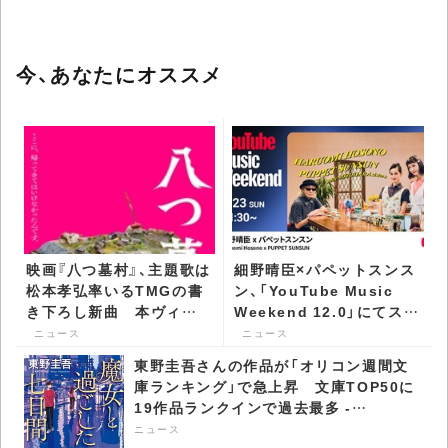
今、あなたにオススメ
映画『八つ墓村』、主題歌は
細野晴臣×パペットスンス
松本孝弘率いるTMGの書
ン、「YouTube Music
き下ろし新曲 本ヴィジ
Weekend 12.0」にてスペ
ュアル＆予告も公開 -
シャルトークが実現 -
ニュース
ニュース
CDJournal ニュース
CDJournal ニュース
東野圭吾さんの作品が「オリコン週間文
庫ランキング」で急上昇​ 文庫TOP50に
19作品ランクインで過去最多 -
CDJournal ニュース
ニュース