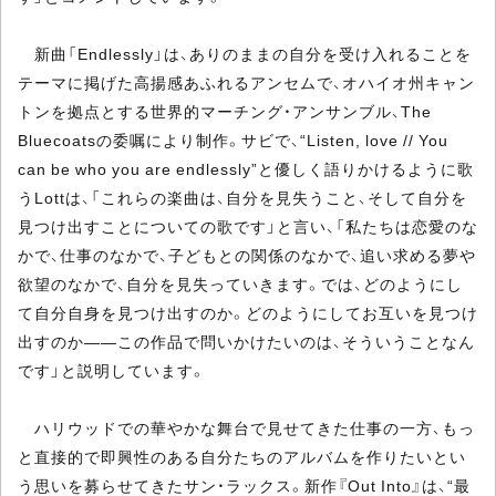
新曲「Endlessly」は、ありのままの自分を受け入れることを
テーマに掲げた高揚感あふれるアンセムで、オハイオ州キャン
トンを拠点とする世界的マーチング・アンサンブル、The
Bluecoatsの委嘱により制作。サビで、“Listen, love // You
can be who you are endlessly”と優しく語りかけるように歌
うLottは、「これらの楽曲は、自分を見失うこと、そして自分を
見つけ出すことについての歌です」と言い、「私たちは恋愛のな
かで、仕事のなかで、子どもとの関係のなかで、追い求める夢や
欲望のなかで、自分を見失っていきます。では、どのようにし
て自分自身を見つけ出すのか。どのようにしてお互いを見つけ
出すのか――この作品で問いかけたいのは、そういうことなん
です」と説明しています。
ハリウッドでの華やかな舞台で見せてきた仕事の一方、もっ
と直接的で即興性のある自分たちのアルバムを作りたいとい
う思いを募らせてきたサン・ラックス。新作『Out Into』は、“最