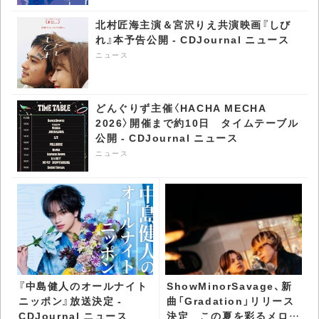
北村匠海主演＆宮沢りえ共演映画『しび
れ』本予告公開 - CDJournal ニュース
ニュース
どんぐりず主催〈HACHA MECHA
2026〉開催まで約10日 タイムテーブル
公開 - CDJournal ニュース
ニュース
『中島健人のオールナイト
ShowMinorSavage、新
ニッポン』放送決定 -
曲「Gradation」リリース
CDJournal ニュース
決定 この夏を彩るメロウ