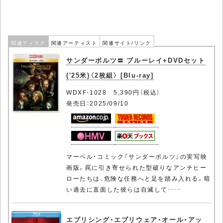
関連ディスク
関連アーティスト
関連サイト/リンク
サンダーボルツ〓 ブルーレイ+DVDセット
('25米)〈2枚組〉 [Blu-ray]
WDXF-1028 5,390円（税込）
発売日：2025/09/10
マーベル・コミック『サンダーボルツ』の実写映
画版。罠に引き寄せられた型破りなアンチヒー
ローたちは、危険な任務へと足を踏み入れる。暗
い過去に直面した彼らは自滅して……
エブリシング・エブリウェア・オール・アッ