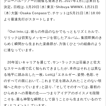
グローバル・ツアーの開催も発表され、2027年1月には来日も
決定。日程は、1月20日（水）東京・Shibuya WWWX、1月21日
（木）大阪・Osaka Conpassで、チケットは5月21日（木）18:00
より最速先行がスタートします。
『Out Into』は、彼らの作品のなかでもっともリズミカルで、
リリックは切実なメッセージを宿したアルバム。集団即興のき
らめく瞬間から生まれた楽曲群が、力強くひとつの組曲のよう
に連なっています。
20年近いキャリアを通じて、サン・ラックスは荘厳さと壮大
なスケール感で広く知られてきましたが、本作はそれとは異な
る地平に踏み出した一枚。Lottは「エネルギー、姿勢、色彩、そ
のすべての面において、これまで足を踏み入れたことのない領
域へと向かっています」と語り、「そしてそのすべては、最初の
ひらめきへの畏敬の念――つまりアイデアのボイスメモ段階
こそを、最も神聖な瞬間として扱うことから生まれているので
す」とコメントしています。