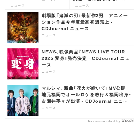
な一曲 - CDJournal ニュ
ニュース
ニュース
ース
劇場版『鬼滅の刃』最新作2冠 アニメー
ション作品今年度最高初週売上 -
CDJournal ニュース
ニュース
NEWS、映像商品『NEWS LIVE TOUR
2025 変身』発売決定 - CDJournal ニュ
ース
ニュース
マルシィ、新曲「花火が瞬いて」MV公開
地元福岡でオールロケを敢行＆福岡出身・
古園井寧々が出演 - CDJournal ニュー
ス
ニュース
Recommended by