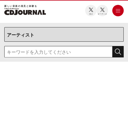
新しい⾳楽の発⾒と体験を
CDJ
オーディオ