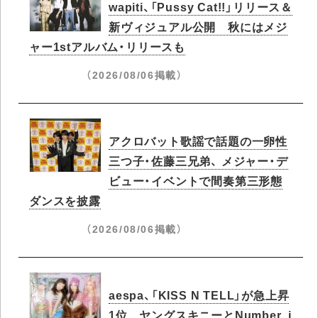
wapiti、「Pussy Cat!!」リリース＆
新ヴィジュアル公開 秋にはメジ
ャー1stアルバム・リリースも
（2026/08/06掲載）
アクロバット歌謡で話題の一卵性
三つ子・佐藤三兄弟、 メジャー・デ
ビュー・イベントで間奏第三形態
ダンスを披露
（2026/08/06掲載）
aespa、「KISS N TELL」が急上昇
1位 ヤングスキニーとNumber_i