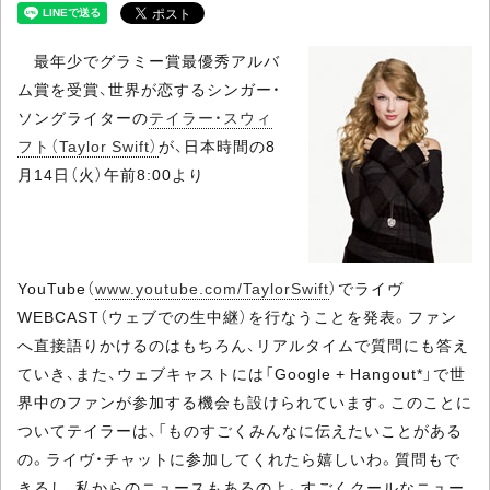
最年少でグラミー賞最優秀アルバ
ム賞を受賞、世界が恋するシンガー・
ソングライターの
テイラー・スウィ
フト（Taylor Swift）
が、日本時間の8
月14日（火）午前8:00より
YouTube（
www.youtube.com/TaylorSwift
）でライヴ
WEBCAST（ウェブでの生中継）を行なうことを発表。ファン
へ直接語りかけるのはもちろん、リアルタイムで質問にも答え
ていき、また、ウェブキャストには「Google + Hangout*」で世
界中のファンが参加する機会も設けられています。このことに
ついてテイラーは、「ものすごくみんなに伝えたいことがある
の。ライヴ・チャットに参加してくれたら嬉しいわ。質問もで
きるし、私からのニュースもあるのよ。すごくクールなニュー