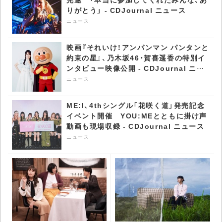
りがとう」 - CDJournal ニュース
ニュース
映画『それいけ！アンパンマン パンタンと
約束の星』、乃木坂46・賀喜遥香の特別イ
ンタビュー映像公開 - CDJournal ニュ
ース
ニュース
ME:I、4thシングル「花咲く道」発売記念
イベント開催 YOU:MEとともに掛け声
動画も現場収録 - CDJournal ニュース
ニュース