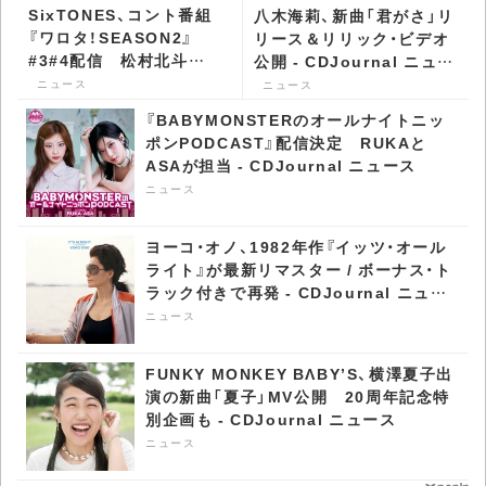
SixTONES、コント番組
八木海莉、新曲「君がさ」リ
『ワロタ！SEASON2』
リース＆リリック・ビデオ
#3#4配信 松村北斗
公開 - CDJournal ニュー
の“ある表情”に大盛り上
ス
ニュース
ニュース
がり - CDJournal ニュー
『BABYMONSTERのオールナイトニッ
ス
ポンPODCAST』配信決定 RUKAと
ASAが担当 - CDJournal ニュース
ニュース
ヨーコ・オノ、1982年作『イッツ・オール
ライト』が最新リマスター / ボーナス・ト
ラック付きで再発 - CDJournal ニュー
ス
ニュース
FUNKY MONKEY BΛBY’S、横澤夏子出
演の新曲「夏子」MV公開 20周年記念特
別企画も - CDJournal ニュース
ニュース