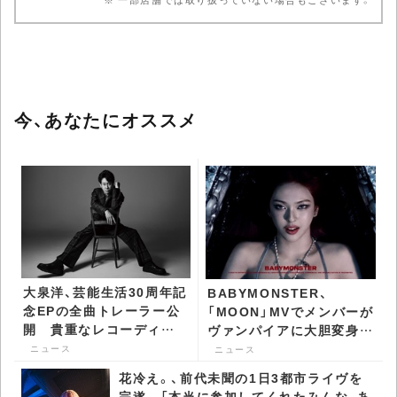
今、あなたにオススメ
大泉洋、芸能生活30周年記
BABYMONSTER、
念EPの全曲トレーラー公
「MOON」MVでメンバーが
開 貴重なレコーディン
ヴァンパイアに大胆変身
グ映像も一部公開 -
グローバルファンが爆発的
ニュース
ニュース
CDJournal ニュース
反応 - CDJournal ニュー
花冷え。、前代未聞の1日3都市ライヴを
ス
完遂 「本当に参加してくれたみんな、あ