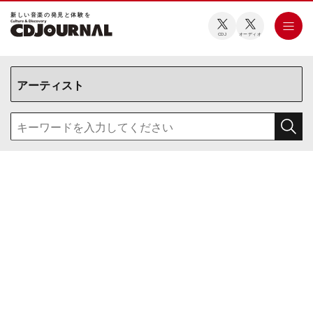
新しい⾳楽の発⾒と体験を
CDJ
オーディオ