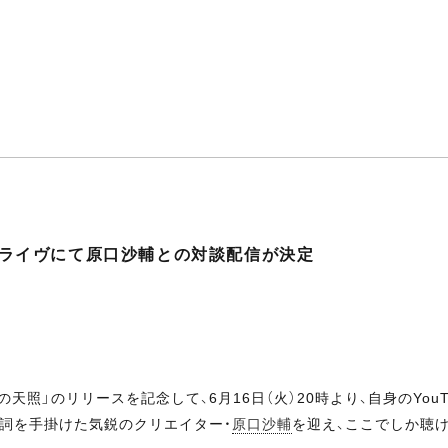
beライヴにて原口沙輔との対談配信が決定
照」のリリースを記念して、6月16日（火）20時より、自身のYouT
詞を手掛けた気鋭のクリエイター・
原口沙輔
を迎え、ここでしか聴