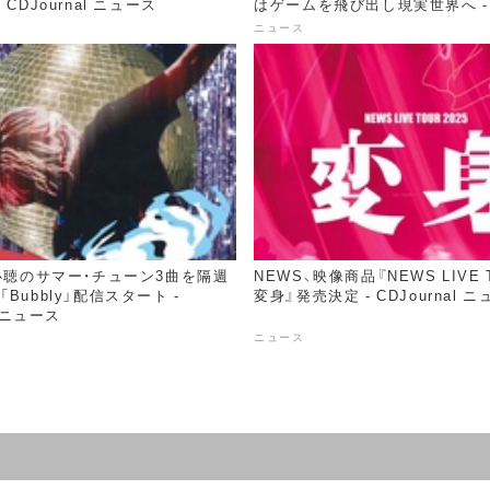
 CDJournal ニュース
はゲームを飛び出し現実世界へ - CD
ニュース
ニュース
夏必聴のサマー・チューン3曲を隔週
NEWS、映像商品『NEWS LIVE T
Bubbly」配信スタート -
変身』発売決定 - CDJournal 
l ニュース
ニュース