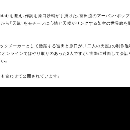
aidai）を迎え、作詞を原口沙輔が手掛けた、冨田流のアーバン・ポッ
象から「天気」をモチーフに心情と天候がリンクする架空の世界線を
ラックメーカーとして活躍する冨田と原口が、「二人の天照」の制作過
にオンラインではやり取りのあった2人ですが、実際に対面して会話
い。
も合わせて公開されています。