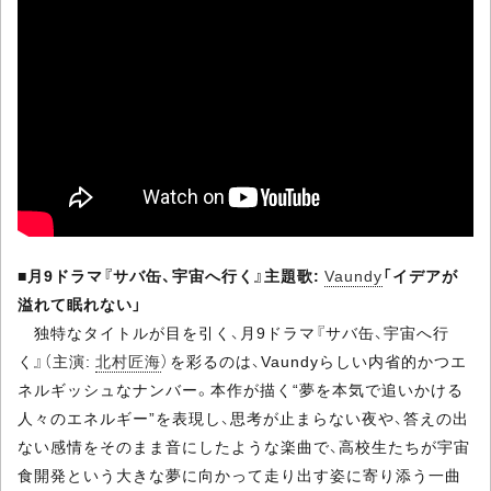
■
月9ドラマ『サバ缶、宇宙へ行く』主題歌:
Vaundy
「イデアが
溢れて眠れない」
独特なタイトルが目を引く、月9ドラマ『サバ缶、宇宙へ行
く』（主演:
北村匠海
）を彩るのは、Vaundyらしい内省的かつエ
ネルギッシュなナンバー。本作が描く“夢を本気で追いかける
人々のエネルギー”を表現し、思考が止まらない夜や、答えの出
ない感情をそのまま音にしたような楽曲で、高校生たちが宇宙
食開発という大きな夢に向かって走り出す姿に寄り添う一曲