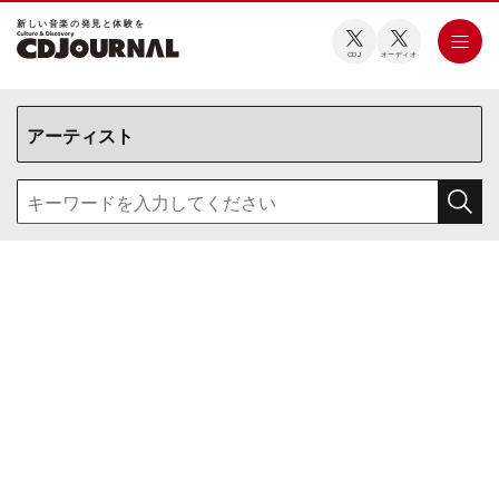
新しい⾳楽の発⾒と体験を
CDJ
オーディオ