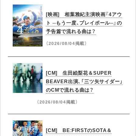
[映画] 相葉雅紀主演映画『4アウ
ト ─もう一度、プレイボール─』の
予告篇で流れる曲は？
（2026/08/04掲載）
[CM] 生田絵梨花＆SUPER
BEAVER出演、「三ツ矢サイダー」
のCMで流れる曲は？
（2026/08/04掲載）
[CM] BE:FIRSTのSOTA＆