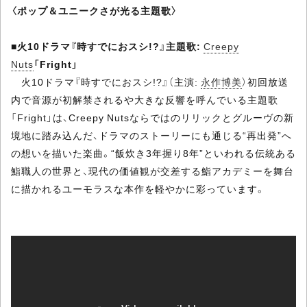
〈ポップ＆ユニークさが光る主題歌〉
■
火10ドラマ『時すでにおスシ!?』主題歌:
Creepy
Nuts
「Fright」
火10ドラマ『時すでにおスシ!?』（主演:
永作博美
）初回放送
内で音源が初解禁されるや大きな反響を呼んでいる主題歌
「Fright」は、Creepy Nutsならではのリリックとグルーヴの新
境地に踏み込んだ、ドラマのストーリーにも通じる“再出発”へ
の想いを描いた楽曲。“飯炊き3年握り8年”といわれる伝統ある
鮨職人の世界と、現代の価値観が交差する鮨アカデミーを舞台
に描かれるユーモラスな本作を軽やかに彩っています。