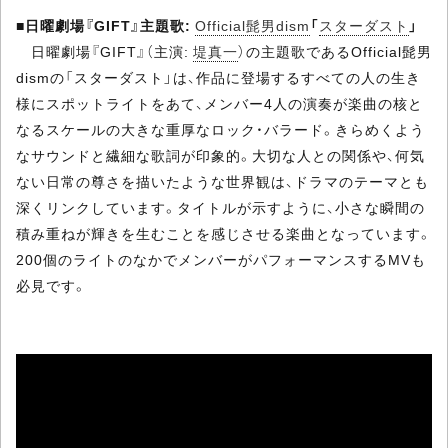
■
日曜劇場『GIFT』主題歌:
Official髭男dism
「
スターダスト
」
日曜劇場『GIFT』（主演:
堤真一
）の主題歌であるOfficial髭男
dismの「スターダスト」は、作品に登場するすべての人の生き
様にスポットライトをあて、メンバー4人の演奏が楽曲の核と
なるスケールの大きな重厚なロック・バラード。きらめくよう
なサウンドと繊細な歌詞が印象的。大切な人との関係や、何気
ない日常の尊さを描いたような世界観は、ドラマのテーマとも
深くリンクしています。タイトルが示すように、小さな瞬間の
積み重ねが輝きを生むことを感じさせる楽曲となっています。
200個のライトのなかでメンバーがパフォーマンスするMVも
必見です。