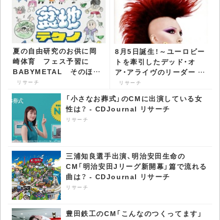
夏の自由研究のお供に岡
8月5日誕生！～ユーロビー
崎体育 フェス予習に
トを牽引したデッド・オ
BABYMETAL そのほか
ア・アライヴのリーダー ピ
≒JOY、ME:Iなど8月第2
ート・バーンズ -
リサーチ
リサーチ
週の注目作 - CDJournal
CDJournal リサーチ
「小さなお葬式」のCMに出演している女
リサーチ
性は？ - CDJournal リサーチ
リサーチ
三浦知良選手出演、明治安田生命の
CM「明治安田Jリーグ新開幕」篇で流れる
曲は？ - CDJournal リサーチ
リサーチ
豊田鉄工のCM「こんなのつくってます」