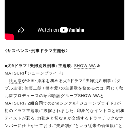
〈サスペンス・刑事ドラマ主題歌〉
■
火9ドラマ『夫婦別姓刑事』主題歌:
SHOW-WA
&
MATSURI
「
ジューンブライド
」
秋元康
が企画・原案を務める火9ドラマ『夫婦別姓刑事』（ダ
ブル主演:
佐藤二朗
/
橋本愛
）の主題歌を務めるのは、同じく秋
元康プロデュースの昭和歌謡グループSHOW-WAと
MATSURI。2組合同での2ndシングル「ジューンブライド」が
初のドラマ主題歌に抜擢されました。印象的なイントロと昭和
テイストが彩る、力強さと切なさが交錯するドラマチックなナ
ンバーに仕上がっており、“夫婦別姓”という従来の価値観にと