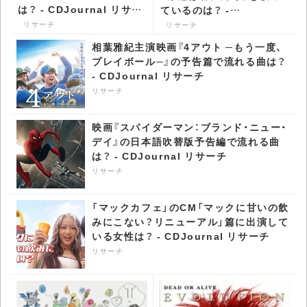
は？ - CDJournal リサー
ているのは？ -
チ
CDJournal リサーチ
リサーチ
リサーチ
相葉雅紀主演映画『4アウト ─もう一度、
プレイボール─』の予告篇で流れる曲は？
- CDJournal リサーチ
リサーチ
映画『スパイダーマン：ブランド・ニュー・
デイ』の日本語吹替版予告編で流れる曲
は？ - CDJournal リサーチ
リサーチ
「マックカフェ」のCM「マックに甘いの飲
みにこない？リニューアル」篇に出演して
いる女性は？ - CDJournal リサーチ
リサーチ