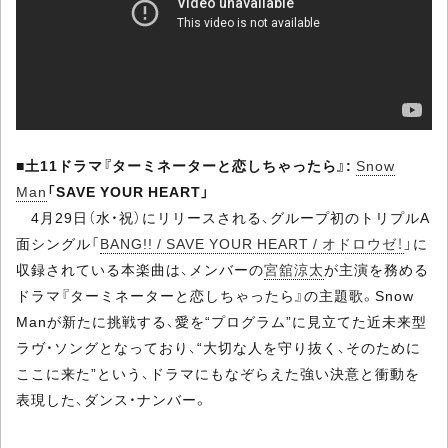
■
土11ドラマ『ターミネーターと恋しちゃったら』:
Snow
Man
「SAVE YOUR HEART」
4月29日（水・祝）にリリースされる、グループ初のトリプルA
面シングル「
BANG!! / SAVE YOUR HEART / オドロウゼ！
」に
収録されている本楽曲は、メンバーの
宮舘涼太
が主演を務める
ドラマ『ターミネーターと恋しちゃったら』の主題歌。Snow
Manが新たに挑戦する、愛を“プログラム”に見立てた近未来型
ラヴ・ソングとなっており、“大切な人を守り抜く、そのために
ここに来た”という、ドラマにもなぞらえた強い決意と衝動を
表現した、ダンス・ナンバー。