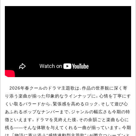
2026年春クールのドラマ主題歌は、作品の世界観に深く寄
り添う楽曲が揃った印象的なラインナップに。心情を丁寧にす
くい取るバラードから、緊張感を高めるロック、そして遊び心
あふれるポップなナンバーまで、ジャンルの幅広さも今期の特
徴といえます。ドラマを見終えた後、その余韻ごと楽曲も心に
残る――そんな体験を与えてくれる一曲が揃っています。今期
は、「物語に寄り添う“感情連動型主題歌”」が際立つシーズンと