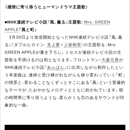
〈感情に寄り添うヒューマンドラマ主題歌〉
■
NHK連続テレビ小説『風、薫る』主題歌:
Mrs. GREEN
APPLE
「風と町」
3月30日より放送開始となったNHK連続テレビ小説『風、薫
る』（ダブルヒロイン:
見上愛
/
上坂樹里
）の主題歌を、Mrs.
GREEN APPLEが書き下ろし。ミセスが連続テレビ小説の主
題歌を手掛けるのは初となります。フロントマン・
大森元貴
が
NHK連続テレビ小説『
あんぱん
』に出演しながら制作したとい
う本楽曲は、連綿と受け継がれながらも移り変わっていく「町」
の情景と、変わることなくずっとそこにある「風」という普遍的
なテーマが、たおやかなメロディとともに紡がれています。朝
の時間帯に寄り添うような、柔らかくも芯のあるサウンドが印
象的な一曲。