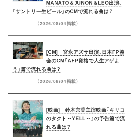
MANATO＆JUNON＆LEO出演、
「サントリー生ビール」のCMで流れる曲は？
（2026/08/04掲載）
[CM] 宮永アズサ出演、日本FP協
会のCM「AFP資格で人生アゲよ
う」篇で流れる曲は？
（2026/08/04掲載）
[映画] 鈴木京香主演映画『キリコ
のタクト～YELL～』の予告篇で流
れる曲は？