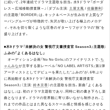
に続いて、2年連続でドラマ主題歌を担当。水9ドラマ『ボーダ
レス～広域移動捜査隊～』（ダブル主演:
土屋太鳳
/
佐藤勝利
）
の主題歌「BORDER」は、キック＆ベースが生み出す上質なア
ーバングルーヴが特徴的で、矢沢が歌い上げる極上のメロデ
ィ、それを切り裂くような圧巻のギターリフがドラマの“熱”を
盛り上げます。
■
木9ドラマ『未解決の女 警視庁文書捜査官 Season3』主題歌:
ふみの「よくあるはなし」
オーディション企画『No No Girls』のファイナリストで、
ち
ゃんみな
が主宰する新レーベル「NO LABEL ARTISTS」第1弾
アーティストとしてデビューを果たした“ふみの”が、6年ぶり
に再始動する木9ドラマ『未解決の女 警視庁文書捜査官
Season3』（主演:
鈴木京香
）の主題歌を担当。新曲「よくある
はなし」は、初のドラマ主題歌であり、同時に初の書き下ろし楽
曲となります。ドラマの世界観に寄り添いながら制作され、こ
れまでの作品とはまた異なるスケール感と情感を感じさせる