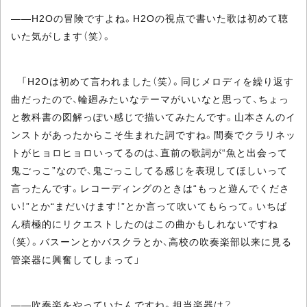
――H2Oの冒険ですよね。H2Oの視点で書いた歌は初めて聴
いた気がします（笑）。
「H2Oは初めて言われました（笑）。同じメロディを繰り返す
曲だったので、輪廻みたいなテーマがいいなと思って、ちょっ
と教科書の図解っぽい感じで描いてみたんです。山本さんのイ
ンストがあったからこそ生まれた詞ですね。間奏でクラリネッ
トがヒョロヒョロいってるのは、直前の歌詞が“魚と出会って
鬼ごっこ”なので、鬼ごっこしてる感じを表現してほしいって
言ったんです。レコーディングのときは“もっと遊んでくださ
い！”とか“まだいけます！”とか言って吹いてもらって。いちば
ん積極的にリクエストしたのはこの曲かもしれないですね
（笑）。バスーンとかバスクラとか、高校の吹奏楽部以来に見る
管楽器に興奮してしまって」
――吹奏楽をやっていたんですね。担当楽器は？