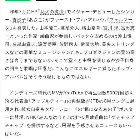
昨年7月にEP『
花火の魔法
』でメジャー・デビューしたシンガ
ー、
杏沙子
（あさこ）がファースト・フル・アルバム『
フェルマー
タ
』を発表した。山本隆二、幕須介人、横山裕章、
宮川 弾
、
冨田恵
一
といった作家・編曲家が参画し、バックを固めるのは沖山優
司、
名越由貴夫
、設楽博臣、
佐野康夫
、
伊藤大地
、美央ストリング
スなどの豪華なミュージシャンたち。プロダクションの質の高
さは言うまでもないが、そこで堂々と主役を演じる杏沙子自身
の詞曲と歌唱は圧巻だ。こんなにエネルギーに満ちたポップ・
アルバムはそうそう聴けるものではない。
インディーズ時代のMVがYouTubeで再生回数500万回超を
誇る代表曲「アップルティー」の再録版がJTBのCMソングに起
用され、彼女自身もタワーレコードの“気になるあの子”ポスタ
ーに登場、NHK『みんなのうた』の4〜5月放送曲に「ケチャップ
チャップ」を提供するなど、飛躍を予感させるニュースもいっ
ぱいだ。