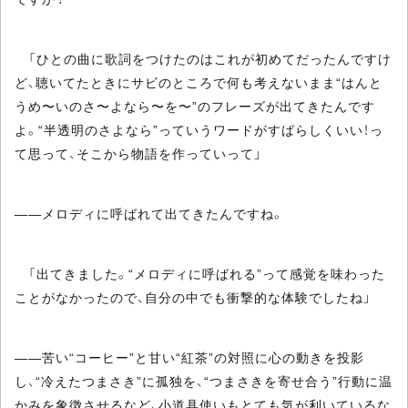
「ひとの曲に歌詞をつけたのはこれが初めてだったんですけ
ど、聴いてたときにサビのところで何も考えないまま“はんと
うめ〜いのさ〜よなら〜を〜”のフレーズが出てきたんです
よ。“半透明のさよなら”っていうワードがすばらしくいい！っ
て思って、そこから物語を作っていって」
――メロディに呼ばれて出てきたんですね。
「出てきました。“メロディに呼ばれる”って感覚を味わった
ことがなかったので、自分の中でも衝撃的な体験でしたね」
――苦い“コーヒー”と甘い“紅茶”の対照に心の動きを投影
し、“冷えたつまさき”に孤独を、“つまさきを寄せ合う”行動に温
かみを象徴させるなど、小道具使いもとても気が利いているな