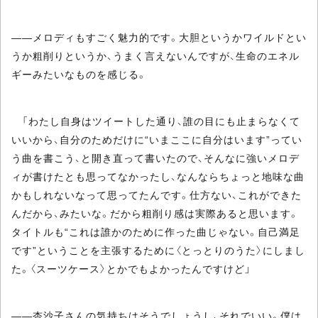
――メロディもすごく魅力的です。大胆というかワイルドとい
うか粗削りというか、うまく言えないんですが、生命のエネル
ギーみたいなものを感じる。
「わたし自身はツイートした通り、誰の目にも止まらなくて
いいから、自分のためだけに“いまここに自分はいます”ってい
う曲を書こう、と開き直って書いたので、そんなに強いメロデ
ィが書けたとも思ってなかったし、なんならちょっと地味な曲
かもしれないなって思ってたんです。仕方ない、これができた
んだから、みたいな。だから粗削り感は実際あると思います。
タイトルも“これは誰かのために作った曲じゃない。自己満足
です”ということを主張するために〈とっとりのうた〉にしまし
た。〈スーツケース〉とかでもよかったんですけど」
――杏沙子さんの気持ちはそうでしょうし、それでいい。僕は