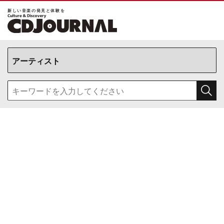
新しい⾳楽の発⾒と体験を