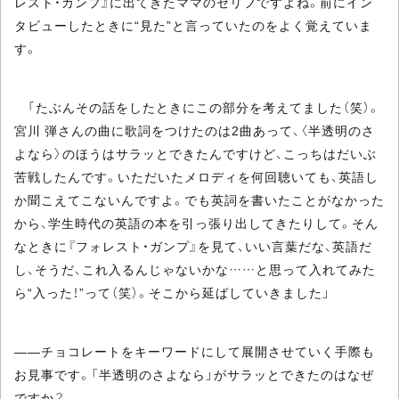
レスト・ガンプ』に出てきたママのセリフですよね。前にイン
タビューしたときに“見た”と言っていたのをよく覚えていま
す。
「たぶんその話をしたときにこの部分を考えてました（笑）。
宮川 弾さんの曲に歌詞をつけたのは2曲あって、〈半透明のさ
よなら〉のほうはサラッとできたんですけど、こっちはだいぶ
苦戦したんです。いただいたメロディを何回聴いても、英語し
か聞こえてこないんですよ。でも英詞を書いたことがなかった
から、学生時代の英語の本を引っ張り出してきたりして。そん
なときに『フォレスト・ガンプ』を見て、いい言葉だな、英語だ
し、そうだ、これ入るんじゃないかな……と思って入れてみた
ら“入った！”って（笑）。そこから延ばしていきました」
――チョコレートをキーワードにして展開させていく手際も
お見事です。「半透明のさよなら」がサラッとできたのはなぜ
ですか？