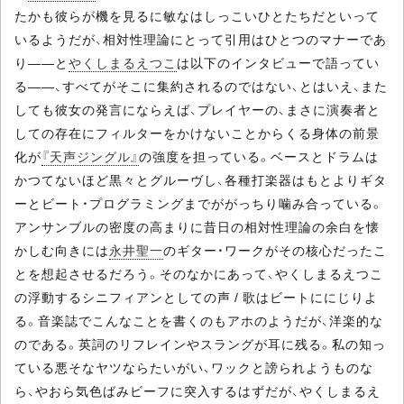
たかも彼らが機を見るに敏なはしっこいひとたちだといって
いるようだが、相対性理論にとって引用はひとつのマナーであ
り――と
やくしまるえつこ
は以下のインタビューで語ってい
る――、すべてがそこに集約されるのではない、とはいえ、また
しても彼女の発言にならえば、プレイヤーの、まさに演奏者と
しての存在にフィルターをかけないことからくる身体の前景
化が
『天声ジングル』
の強度を担っている。ベースとドラムは
かつてないほど黒々とグルーヴし、各種打楽器はもとよりギタ
ーとビート・プログラミングまでががっちり噛み合っている。
アンサンブルの密度の高まりに昔日の相対性理論の余白を懐
かしむ向きには
永井聖一
のギター・ワークがその核心だったこ
とを想起させるだろう。そのなかにあって、やくしまるえつこ
の浮動するシニフィアンとしての声 / 歌はビートににじりよ
る。音楽誌でこんなことを書くのもアホのようだが、洋楽的な
のである。英詞のリフレインやスラングが耳に残る。私の知っ
ている悪そなヤツならたいがい、ワックと謗られようものな
ら、やおら気色ばみビーフに突入するはずだが、やくしまるえ