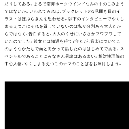
貼りしてある。まるで南海ホークウインドなみの手のこみよう
ではないか。いわれてみれば、ブックレットの3見開き目のイ
ラストはほぶらきんを思わせる。以下のインタビューでやくし
まるえつこにそれを質していないのは私が分別ある大人だか
らではなく、告白すると、大人のくせにいささかフワフワして
いたのでした。彼女とは知遇を得て7年だが、音楽についてこ
のようなかたちで面と向かって話したのははじめてである。ス
ペシャルであることにみなさん異論はあるまい。相対性理論の
中心人物、やくしまるえつこのナマのことばをお届けしよう。