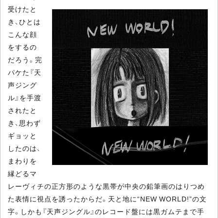
受けたと
き、ひとは
こんな顔
をするの
だろう。完
パケた『天
声ジング
ル』を手渡
されたと
き、思わず
ギョッと
したのは、
まわりを
縁どるマ
レーヴィチの正方形のような黒帯が中央の鉛筆画のはりつめ
た表情に視点を誘ったからだ。天と地に“NEW WORLD!”の文
字。しかも『天声ジングル』のレコード盤には黒ガムテまで手