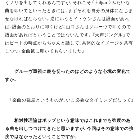
くノリを出してくれるんですが、それこそ〈上海an〉みたいな
曲を叩いてといったときには、まずそれを自分の身体になじま
せなければならない。逆にいうとイトケンさんは譜面があれ
ば、譜面のとおりに叩くけど、山口さんはグルーヴで叩くので
譜面があればということではないんです。『天声ジングル』で
はビートの時点からちゃんと話して、具体的なイメージを共有
しつつ、全曲彼に叩いてもらいました」
――グルーヴ重視に舵を切ったのはどのような心境の変化で
すか。
「楽曲の強度というものが、いま必要なタイミングだなって」
――相対性理論はポップという意味ではこれまでも強度のあ
る曲を出しつづけてきたと思いますが、今回はその意味での強
度ではなかったということですか。