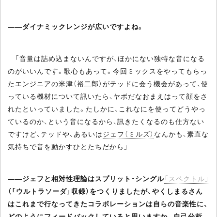
――ダイナミックレンジが広いですよね。
「音量は詰め込まないんですが、ほかにない独特な音になる
のがいいんです。歌心もあって。今回ミックスをやってもらっ
たエンジニアの米津（裕二郎）がテッドに会う機会があって、使
っている機材について訊いたら、ヤボだなおまえはって顔をさ
れたといっていました。たしかに、これなにを使ってどうやっ
ているのか、という音になるから、訊きたくなるのも仕方ない
ですけど、テッドや、あるいは
ジェフ（ミルズ）
なんかも、素直な
気持ちで音を動かすひとたちだから」
――ジェフと相対性理論はスプリット・シングル
「スペクトル」
（「ウルトラソーダ」収録）をつくりましたが、やくしまるさん
はこれまで行なってきたコラボレーションは自らの音楽性に、
どのようにフィードバックしていると思いますか。自己分析