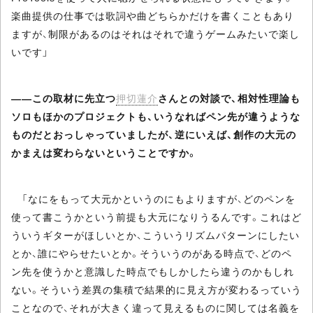
楽曲提供の仕事では歌詞や曲どちらかだけを書くこともあり
ますが、制限があるのはそれはそれで違うゲームみたいで楽し
いです」
――この取材に先立つ
押切蓮介
さんとの対談で、相対性理論も
ソロもほかのプロジェクトも、いうなればペン先が違うような
ものだとおっしゃっていましたが、逆にいえば、創作の大元の
かまえは変わらないということですか。
「なにをもって大元かというのにもよりますが、どのペンを
使って書こうかという前提も大元になりうるんです。これはど
ういうギターがほしいとか、こういうリズムパターンにしたい
とか、誰にやらせたいとか。そういうのがある時点で、どのペ
ン先を使うかと意識した時点でもしかしたら違うのかもしれ
ない。そういう差異の集積で結果的に見え方が変わるっていう
ことなので、それが大きく違って見えるものに関しては名義を