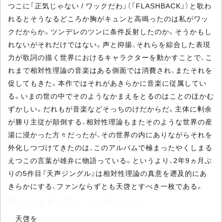
つこに「正気じゃない / ワックだわ」（「FLASHBACK」）と歌わ
れるとそうなるどころか胸がキュンと高鳴ったのは私がワッ
クだからか。ツンデレのツンに条件反射したのか。そうかもし
れないがそれだけではない。声と抑揚、それらを綜合した表現
力が歌詞の描く世界におけるキャラクターを動かすことで、こ
れまで相対性理論の音楽はある側面では消費され、またそれを
促してもきた。本作ではそれがあきらかに音楽に従属してい
る。いまの世の中でそのようなかまえをとるのはことのほかむ
ずかしい。だれもが音楽などそっちのけだからだ。主体に剰余
が勝り主従が顛倒する、相対性理論もまたそのような世界の産
湯に浸かった方々だったが、その世界の内にありながらそれを
外化しつづけてきたのは、このアルバムで極まったやくしまる
えつこの言葉が雄弁に物語っている。というより、2年9ヵ月ぶ
りの5作目『天声ジングル』は相対性理論の真意を遡及的にあ
きらかにする、ファンならずとも天啓とすべき一枚である。
やくしまるえつこ インタビュー
天啓を