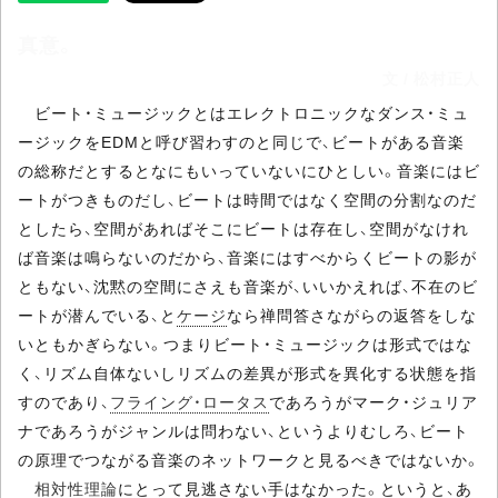
真意。
文 / 松村正人
ビート・ミュージックとはエレクトロニックなダンス・ミュ
ージックをEDMと呼び習わすのと同じで、ビートがある音楽
の総称だとするとなにもいっていないにひとしい。音楽にはビ
ートがつきものだし、ビートは時間ではなく空間の分割なのだ
としたら、空間があればそこにビートは存在し、空間がなけれ
ば音楽は鳴らないのだから、音楽にはすべからくビートの影が
ともない、沈黙の空間にさえも音楽が、いいかえれば、不在のビ
ートが潜んでいる、と
ケージ
なら禅問答さながらの返答をしな
いともかぎらない。つまりビート・ミュージックは形式ではな
く、リズム自体ないしリズムの差異が形式を異化する状態を指
すのであり、
フライング・ロータス
であろうがマーク・ジュリア
ナであろうがジャンルは問わない、というよりむしろ、ビート
の原理でつながる音楽のネットワークと見るべきではないか。
相対性理論
にとって見逃さない手はなかった。というと、あ