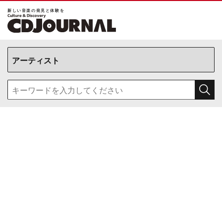
新しい⾳楽の発⾒と体験を