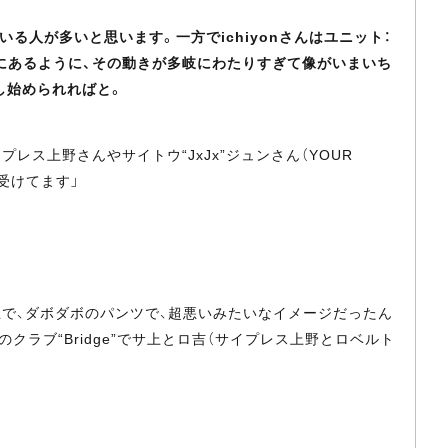
る人が多いと思います。一方でichiyonさんはユニット：
のプロフィールにあるように、その動きが多岐にわたりすぎて像がいまいち
し始められればと。
レス上野さんやサイトウ“JxJx”ジュンさん（YOUR
を受けてます」
坊主で、ダボダボのパンツで、超悪いみたいなイメージだったん
ラブ“Bridge”でサ上とロ吉（サイプレス上野とロベルト
」