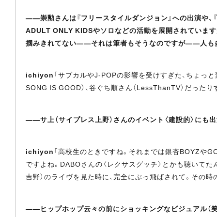
――崇勲さんは『フリースタイルダンジョン』への出演や、『
ADULT ONLY KIDSやソロなどの活動を展開されていますが、
掴みきれてない――それは筆者もそうなのですが――人も多い
ichiyon
「サブカルやJ-POPの影響を受けすぎた、ちょっ
SONG IS GOOD）、谷ぐち順さん（LessThanTV
――サ上（サイプレス上野）さんのイベント〈建設的〉にも
ichiyon
「高校生のときですね。それまでは銀杏BOYZやG
ですよね。DABOさんの〈レクサスグッチ〉とかも聴いてた
吉野）のライヴを見た時に、完全にぶっ飛ばされて。その時
――ヒップホップ云々の前にショッキングなビジュアル（笑