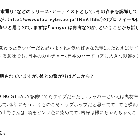
素通り』などのリリース・アーティストとして、その存在を認識してい
（http://www.ultra-vybe.co.jp/TREATISE/）
と思うので、まずは「ichiyonは何者なのか」ということから話
と変わったラッパーだと思いますね。僕の好きな先輩は、たとえばサイプ
）だったりする意味でも、日本のカルチャー、日本のハードコアに大きな影響
出演されていますが、彼との繋がりはどこから？
OING STEADYを聴いてたタイプだったし、ラッパーといえば丸
んで、余計にそういうものこそヒップホップだと思ってて。でも横浜のク
の上野さんは、頭をピンク色に染めてて、格好は裸にちゃんちゃんこ
）。