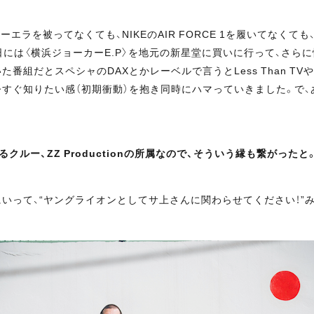
エラを被ってなくても、NIKEのAIR FORCE 1を履いてなく
日には〈横浜ジョーカーE.P〉を地元の新星堂に買いに行って、さら
番組だとスペシャのDAXとかレーベルで言うとLess Than 
ぐ知りたい感（初期衝動）を抱き同時にハマっていきました。で、ある
するクルー、ZZ Productionの所属なので、そういう縁も繋がったと
いって、“ヤングライオンとしてサ上さんに関わらせてください！”み