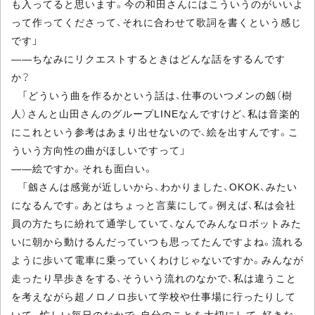
も入ってると思います。今の和田さんにはこういうのがいいよ
って作ってくださって、それに合わせて歌詞を書くという感じ
です」
――ちなみにリクエストするときはどんな話をするんです
か？
「どういう曲を作るかという話は、仕事のいつメンの劔（樹
人）さんと山田さんのグループLINEなんですけど、私は音楽的
にこれという参考はあまり出せないので、絵を出すんです。こ
ういう方向性の曲がほしいですって」
――絵ですか。それも面白い。
「劔さんは感覚が近しいから、わかりました、OKOK、みたい
になるんです。あとはちょっと言葉にして。例えば、私は会社
員の方たちに紛れて通学していて、なんでみんなロボットみた
いに朝から動けるんだっていつも思ってたんですよね。流れる
ように歩いて電車に乗っていくわけじゃないですか。みんなが
走ったり早歩きをする、そういう流れのなかで、私は違うこと
を考えながら超ノロノロ歩いて学校や仕事場に行ったりして
いて。忙しい毎日のなかで、自分のことを大切にして、好きな