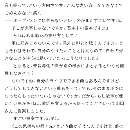
音も鳴って、という方向性です。こんな言い方しかできなくて
ごめんさない（笑）」
――ポップ・ソングに寄らないというのがまたすごいですね。
「そこが大事じゃないですか。基本中の基本ですよ」
――それは和田彩花の在り方として？
「単に好みじゃないんです。意外とIUとか聴くんですよ。で
もそれはそれで、自分のやりたいこととは別なので。自分の好
きなことを中心に動いていたらこうなりました」
――となると、未音源化の曲が別の機会にまとまるという可能
性もなさそう？
「ないですね。自分のライヴでできる曲もあるんですけど、
どうしてもできないという曲もあって。でも、そのままボツに
なったらもったいないじゃないですか。だから、もし後輩が使
いたい曲があれば、歌詞を変えるから使ってくださいって山田
さんに提案しました」
――すごい提案ですね（笑）。
「〈この気持ちの行く先〉という曲がそうなんですけど、前の