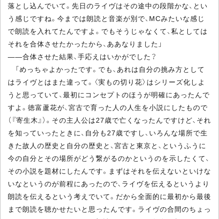
落とし込んでいて。先日のライヴはその途中の段階かな、とい
う感じですね。今までは朗読と音楽が別で、MCみたいな感じ
で朗読を入れてたんですよ。でもそうじゃなくて、私としては
それを合体させたかったから、ああなりました」
――合体させた結果、手応えはいかがでした？
「めっちゃよかったです。でも、あれは自分の挑み方として
はライヴとはまた違って。〈実もの切り花〉はシリーズ化しよ
うと思っていて、最初にコンセプトのほうが明確にあったんで
すよ。徳富蘆花が、宮古で育った人の人生を小説にしたもので
（『寄生木』）。その主人公は27歳で亡くなったんですけど、それ
を知っていったときに、自分も27歳ですし、いろんな場所で生
きた故人の歴史と自分の歴史と、宮古と東京と、というふうに
今の自分とその場所がどう繋がるのかというのを示したくて、
その小説を題材にしたんです。まずはそれを伝えないといけな
いなというのが前程にあったので、ライヴを伝えるというより
朗読を伝えるという考えでいて。だから全面的に最初から最後
まで朗読を聴かせたいと思ったんです。ライヴの合間のちょっ