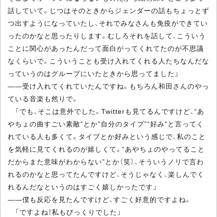
話していて。じつはそのときからジェンダーの話もちょっとず
つ出すようになっていたし、それでみなさんも免疫ができてい
ったのかなと思ったりします。むしろそれを話して、こういう
ことに関心があったんだって面白がってくれてたのが不思議
なくらいで。こういうことも受け入れてくれる人たちなんだな
っていうのはグループにいたときから思ってました」
――受け入れてくれていたんですね。もちろん和田さんのやっ
ている音楽も然りで。
「でも、そこは意外でした。Twitterも見てるんですけど、“あ
やちょの曲すごい素敵”とか”自分のタイプ”“好み”と言ってく
れている人も多くて。タイプとか好みという感じで、私のこと
を気軽に見てくれるのが嬉しくて。“あやちょのやってること
だからまた意味がわからない”とか（笑）、そういうノリで言わ
れるのかなと思ってたんですけど、そうじゃなく、楽しんでく
れるんだなというのはすごく嬉しかったです」
――僕も反応を見たんですけど、すごく好意的ですよね。
「ですよね！私もびっくりでした」