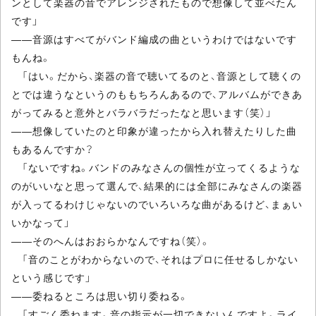
ンとして楽器の音でアレンジされたもので想像して並べたん
です」
――音源はすべてがバンド編成の曲というわけではないです
もんね。
「はい。だから、楽器の音で聴いてるのと、音源として聴くの
とでは違うなというのももちろんあるので、アルバムができあ
がってみると意外とバラバラだったなと思います（笑）」
――想像していたのと印象が違ったから入れ替えたりした曲
もあるんですか？
「ないですね。バンドのみなさんの個性が立ってくるような
のがいいなと思って選んで、結果的には全部にみなさんの楽器
が入ってるわけじゃないのでいろいろな曲があるけど、まぁい
いかなって」
――そのへんはおおらかなんですね（笑）。
「音のことがわからないので、それはプロに任せるしかない
という感じです」
――委ねるところは思い切り委ねる。
「すごく委ねます。音の指示が一切できないんですよ。ライ