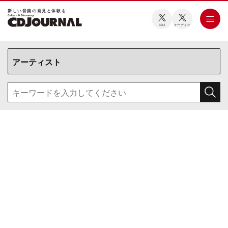
新しい⾳楽の発⾒と体験を
CDJ
オーディオ