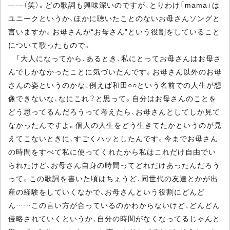
――（笑）。どの歌詞も興味深いのですが、とりわけ「mama」は
ユニークというか、ほかに聴いたことのないお母さんソングと
言いますか。お母さんが“お母さん”という役割をしていること
について歌ったもので。
「大人になってから、あるとき、私にとってお母さんはお母さ
んでしかなかったことに気づいたんです。お母さん以外のお母
さんの姿というのかな、例えば和田○○という名前での人生が想
像できないな、なにこれ？と思って。自分はお母さんのことを
どう思ってるんだろうって考えたら、お母さんとしてしか見て
なかったんですよ。個人の人生をどう生きてたかというのが見
えてこないときに、すごくハッとしたんです。今までお母さん
の時間をすべて私に使ってくれたから私はこれだけ自由でい
られたけど、お母さん自身の時間ってどれだけあったんだろう
って。この歌詞を書いた頃はちょうど、同世代の友達とかが出
産の経験をしていくなかで、お母さんという役割にどんど
ん……この言い方が合っているのかわからないけど、どんどん
侵略されていくというか、自分の時間がなくなってるじゃんと