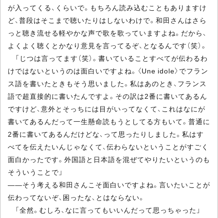
が入ってくる、くらいで。もちろん読み込むこともありますけ
ど、普段はそこまで聴いたりはしないわけで。和田さんはさら
っと聴き流せる軽やかな声で歌を歌っていますよね。だから、
よくよく聴くとかなり意見を言ってるぞ、となるんです（笑）。
「じつは言ってます（笑）。書いていることすべてが伝わるわ
けではないというのは面白いですよね。〈Une idole〉でフラン
ス語を書いたときもそう思いました。私はあのとき、フランス
語で超直接的に書いたんですよ。その訳は2番に書いてあるん
ですけど、意外とそっちには目がいってなくて、これはなにが
書いてあるんだって一生懸命読もうとしてる方もいて。普通に
2番に書いてあるんだけどな、って思ったりしました。私はす
べてを伝えたいんじゃなくて、伝わらないということがすごく
面白かったです。外国語と日本語を混ぜてやりたいというのも
そういうことで」
――そう考える和田さんこそ面白いですよね。言いたいことが
伝わってないぞ、困ったな、とはならない。
「全然。むしろ、なに言ってもいいんだって思っちゃった」