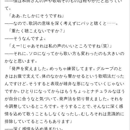
――僕は和田さんの声や歌唱そのものは軽やかだと思ってい
て。
「ああ、たしかにそうですね」
――なので、歌詞の意味を深く考えずにパッと聴くと……。
「重たく聴こえないですか？」
――そうなんですよ。
「えー！じゃあそれは私の声のいいところですね（笑）」
――それに、ソロになってから歌い方も変わったのも大きいの
かなと思います。
「発声を変えました。めっちゃ練習してます。グループのと
きはお腹で支えて、体のなかから響かせるという歌唱法だった
んですけど、そうすると表現が雄弁な形になっていくじゃない
ですか。ひとりになってからはもうちょっとナチュラルなほう
が自分に合うなと気づいて、発声法を切り替えました。それを
今調整しているところです。そうすることで、そんなに深く感
情を込めて歌うこともしなくなったし、むしろそれは意識的に
排除していてるところもあります」
――深く感情を込め過ぎない。