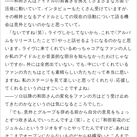
――和田さんはアイドルの肩書きを携えてさまざまな方面で
活発に動いていて、インタビューもたくさん受けていますが、
その根幹となるアイドルとしての現在の活動について語る機
会は意外とないのかなと思っていて。
「ないですね（笑）。ライヴしかしてないから、これで（アルバ
ムをリリースしたことで）やっと話せるようになるのかなと思
います。ライヴに来てくれているめっちゃコアなファンの人し
か私のアイドルとか音楽的な部分を知らなかったわけじゃな
いですか。外には全然出ていない。でも、中にいてくれている
ファンの方たちはとても素晴らしい方たちだって本当に思い
ますね。私のステージを見て楽しいと思ってくれたり、応援し
てくれるというのはすごいことですよね」
――ソロ以降の和田さんの変化をファンの方はどう受け止め
てきたのかなというのは気になるところでした。
「でも、意外とグループを辞める前から自分の意見をちょっ
とずつ吹き込んでいったんですよ（笑）。とくに『和田彩花のビ
ジュルム』というラジオをずっとやってたんですけど、あれは
そこまでオープンにならないものだから結構深いところまで