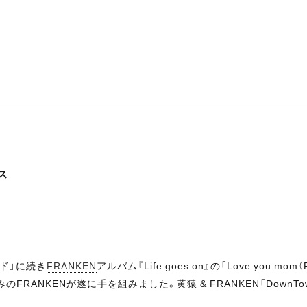
ース
イド」に続き
FRANKEN
アルバム『Life goes on』の「Love you mo
RANKENが遂に手を組みました。黄猿 & FRANKEN「DownTown 