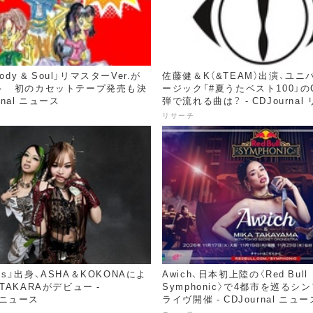
ody & Soul」リマスターVer.が
佐藤健＆K（&TEAM）出演、ユ
ト 初のカセットテープ発売も決
ージック「#夏うたベスト100」の
urnal ニュース
弾で流れる曲は？ - CDJournal
リサーチ
irls』出身、ASHA＆KOKONAによ
Awich、日本初上陸の〈Red Bull
TAKARAがデビュー -
Symphonic〉で4都市を巡るシ
l ニュース
ライヴ開催 - CDJournal ニュー