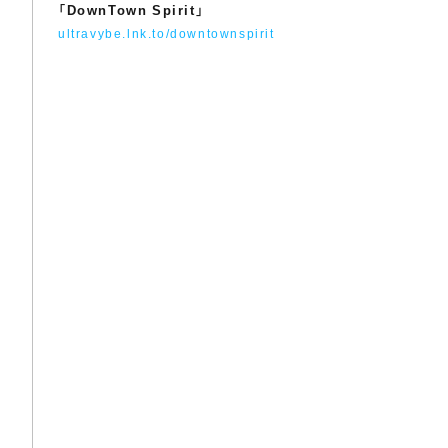
「DownTown Spirit」
ultravybe.lnk.to/downtownspirit