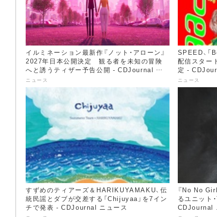
イルミネーション最新作『ノット・アローン』
SPEED、「B
2027年日本公開決定 観る者を未知の冒険
配信スター
へと誘うティザー予告公開 - CDJournal ニ
定 - CDJo
ュース
ニュース
ニュース
すずめのティアーズ＆HARIKUYAMAKU、伝
『No No G
統民謡とダブが交差する「Chijuyaa」を7イン
るユニット・
チで発表 - CDJournal ニュース
CDJourna