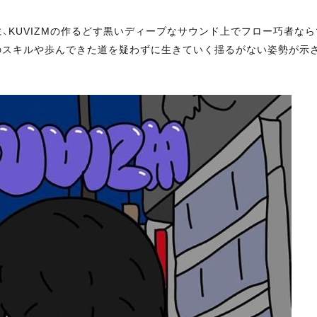
KUVIZMの作るどす黒いディープなサウンド上でフロー巧者な
のスキルや歩んできた道を疑わずに生きていく揺るがない姿勢が示