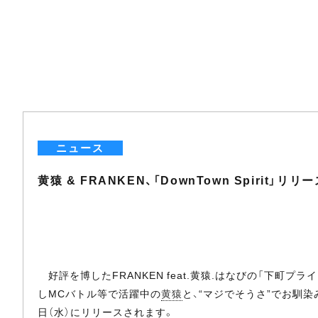
ニュース
黄猿 & FRANKEN、「DownTown Spirit」リリ
好評を博したFRANKEN feat.黄猿.はなびの「下町プラ
しMCバトル等で活躍中の
黄猿
と、“マジでそうさ”でお馴染みのF
日（水）にリリースされます。