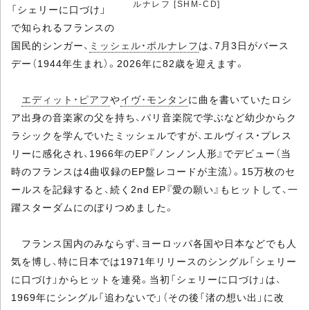
ルナレフ [SHM-CD]
「シェリーに口づけ」
で知られるフランスの
国民的シンガー、
ミッシェル・ポルナレフ
は、7月3日がバース
デー（1944年生まれ）。2026年に82歳を迎えます。
エディット・ピアフ
や
イヴ･モンタン
に曲を書いていたロシ
ア出身の音楽家の父を持ち、パリ音楽院で学ぶなど幼少からク
ラシックを学んでいたミッシェルですが、エルヴィス・プレス
リーに感化され、1966年のEP『ノンノン人形』でデビュー（当
時のフランスは4曲収録のEP盤レコードが主流）。15万枚のセ
ールスを記録すると、続く2nd EP『愛の願い』もヒットして、一
躍スターダムにのぼりつめました。
フランス国内のみならず、ヨーロッパ各国や日本などでも人
気を博し、特に日本では1971年リリースのシングル「シェリー
に口づけ」からヒットを連発。当初「シェリーに口づけ」は、
1969年にシングル「追わないで」（その後「渚の想い出」に改