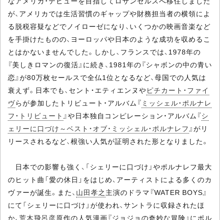
なアメリカ・デビューを目指してロサンゼルスへ移住しました
が、アメリカでは生活習慣のギャップや財務担当者の横領によ
る脱税容疑などでノイローゼになり、いくつかの映画音楽など
を手掛けたものの、ヨーロッパや日本のような成功を収めるこ
とはかないませんでした。しかし、フランスでは、1978年の
『美しきロマンの復活』に続き、1981年の『シャボンの中の青い
恋』が80万枚セールスで全仏1位となるなど、母国での人気は
衰えず。日本でも、セント・エティエンヌや
ピチカート・ファイ
ヴ
らが参加したトリビュート・アルバム『
ミッシェル・ポルナレ
フ・トリビュート
』や日本独自コンピレーション・アルバム『
シ
ェリーに口づけ～ベスト・オブ・ミッシェル・ポルナレフ
』がリ
リースされるなど、根強い人気が証明された形となりました。
日本での影響も強く、「シェリーに口づけ」やポルナレフ最大
のヒット曲「愛の休日」をはじめ、アーティストによる多くのカ
ヴァーが誕生。また、
山田孝之
主演のドラマ『WATER BOYS』
にて「シェリーに口づけ」が使われ、サントラに収録されたほ
か、
荒木飛呂彦
原作の人気漫画『ジョジョの奇妙な冒険』にポル