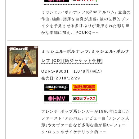
ミッシェル・ポルナレフの2ndアルバム。全曲の
作曲、編曲、指揮を自身が担当。後の世界的ブレ
イクを予見させる多才ぶりが発揮された彩り豊
かな本編に加え、「POURQ……
ミッシェル・ポルナレフ/ミッシェル・ポルナ
レフ [CD] [紙ジャケット仕様]
ODRS-98031 1,078円（税込）
発売日：2018/12/29
フレンチ・ポップ系シンガーが1966年に出した
ファースト・アルバム。デビュー曲「ノンノン人
形」やカヴァー曲など多彩な曲が揃い、フォー
ク・ロックやサイケデリック的……