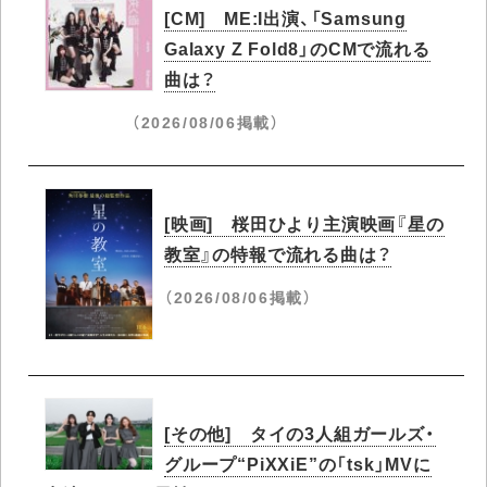
[CM] ME:I出演、「Samsung
Galaxy Z Fold8」のCMで流れる
曲は？
（2026/08/06掲載）
[映画] 桜田ひより主演映画『星の
教室』の特報で流れる曲は？
（2026/08/06掲載）
[その他] タイの3人組ガールズ・
グループ“PiXXiE”の「tsk」MVに