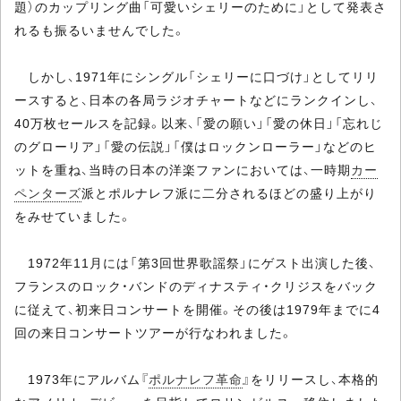
題）のカップリング曲「可愛いシェリーのために」として発表さ
れるも振るいませんでした。
しかし、1971年にシングル「シェリーに口づけ」としてリリ
ースすると、日本の各局ラジオチャートなどにランクインし、
40万枚セールスを記録。以来、「愛の願い」「愛の休日」「忘れじ
のグローリア」「愛の伝説」「僕はロックンローラー」などのヒ
ットを重ね、当時の日本の洋楽ファンにおいては、一時期
カー
ペンターズ
派とポルナレフ派に二分されるほどの盛り上がり
をみせていました。
1972年11月には「第3回世界歌謡祭」にゲスト出演した後、
フランスのロック・バンドのディナスティ・クリジスをバック
に従えて、初来日コンサートを開催。その後は1979年までに4
回の来日コンサートツアーが行なわれました。
1973年にアルバム『
ポルナレフ革命
』をリリースし、本格的