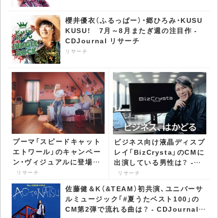
櫻井優衣（ふるっぱー）・郷ひろみ・KUSU
KUSU！ 7月～8月またぎ週の注目作 -
CDJournal リサーチ
リサーチ
プーマ「スピードキャット
ビジネス向け液晶ディスプ
エトワール」のキャンペー
レイ「BizCrysta」のCMに
ン・ヴィジュアルに登場し
出演している男性は？ -
ている女性は？ -
CDJournal リサーチ
リサーチ
リサーチ
CDJournal リサーチ
佐藤健＆K（&TEAM）初共演、ユニバーサ
ルミュージック「#夏うたベスト100」の
CM第2弾で流れる曲は？ - CDJournal