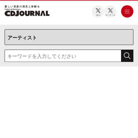
新しい⾳楽の発⾒と体験を
CDJ
オーディオ