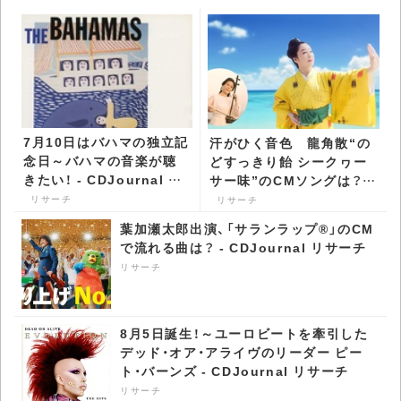
7月10日はバハマの独立記
汗がひく音色 龍角散“の
念日～バハマの音楽が聴
どすっきり飴 シークヮー
きたい！ - CDJournal リ
サー味”のCMソングは？ -
サーチ
CDJournal リサーチ
リサーチ
リサーチ
葉加瀬太郎出演、「サランラップ®」のCM
で流れる曲は？ - CDJournal リサーチ
リサーチ
8月5日誕生！～ユーロビートを牽引した
デッド・オア・アライヴのリーダー ピー
ト・バーンズ - CDJournal リサーチ
リサーチ