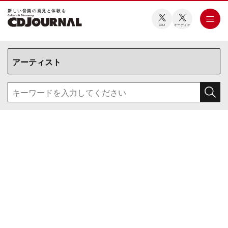
新しい⾳楽の発⾒と体験を
CDJ
オーディオ