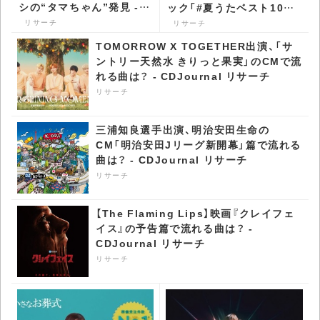
シの“タマちゃん”発見 -
ック「#夏うたベスト100」
CDJournal リサーチ
のCM第2弾で流れる曲は？
リサーチ
リサーチ
- CDJournal リサーチ
TOMORROW X TOGETHER出演、「サ
ントリー天然水 きりっと果実」のCMで流
れる曲は？ - CDJournal リサーチ
リサーチ
三浦知良選手出演、明治安田生命の
CM「明治安田Jリーグ新開幕」篇で流れる
曲は？ - CDJournal リサーチ
リサーチ
【The Flaming Lips】映画『クレイフェ
イス』の予告篇で流れる曲は？ -
CDJournal リサーチ
リサーチ