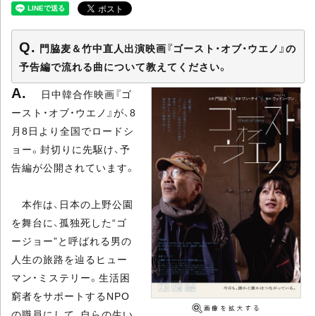
門脇麦＆竹中直人出演映画『ゴースト・オブ・ウエノ』の
予告編で流れる曲について教えてください。
日中韓合作映画『ゴ
ースト・オブ・ウエノ』が、8
月8日より全国でロードシ
ョー。封切りに先駆け、予
告編が公開されています。
本作は、日本の上野公園
を舞台に、孤独死した“ゴ
ージョー”と呼ばれる男の
人生の旅路を辿るヒュー
マン・ミステリー。生活困
窮者をサポートするNPO
の職員にして、自らの生い