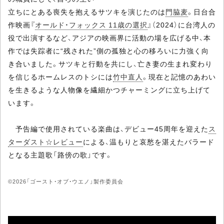
立ちにとある喪失を抱えるサツキを演じたのは
門脇麦
。日台合
作映画『
オールド・フォックス 11歳の選択
』（2024）に台湾人の
役で出演するなど、アジアの映画界に活動の場を広げる中、本
作では失踪者に“残された”側の孤独と心の移ろいに力強く向
き合いました。サツキと行動を共にし、亡き妻の生まれ変わり
を信じるホームレスのトシには
竹中直人
。現在と記憶のあわい
を生きるような人物像を繊細かつチャーミングに立ち上げて
います。
予告編で使用されている楽曲は、デビュー45周年を迎えた
ス
ターダスト☆レビュー
による、温もりと哀愁を湛えたバラード
となる主題歌「路傍の歌」です。
©2026「ゴースト・オブ・ウエノ」製作委員会