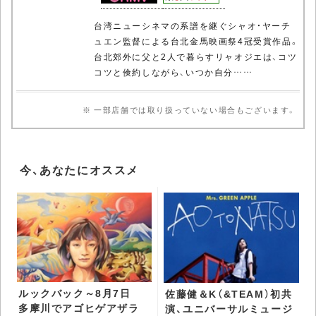
台湾ニューシネマの系譜を継ぐシャオ・ヤーチ
ュエン監督による台北金馬映画祭4冠受賞作品。
台北郊外に父と2人で暮らすリャオジエは、コツ
コツと倹約しながら、いつか自分……
※ 一部店舗では取り扱っていない場合もございます。
今、あなたにオススメ
ルックバック～8月7日
佐藤健＆K（&TEAM）初共
多摩川でアゴヒゲアザラ
演、ユニバーサルミュージ