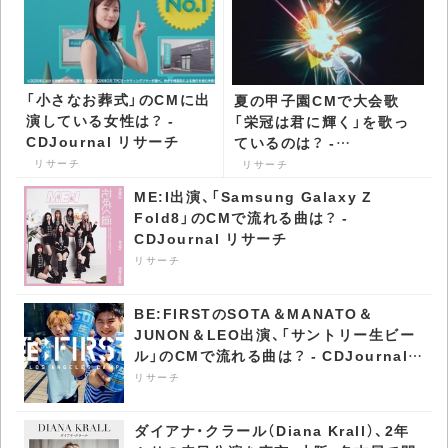
「小さなお葬式」のCMに出
夏の甲子園CMで大会歌
演している女性は？ -
「栄冠は君に輝く」を歌っ
CDJournal リサーチ
ているのは？ -
CDJournal リサーチ
リサーチ
リサーチ
ME:I出演、「Samsung Galaxy Z
Fold8」のCMで流れる曲は？ -
CDJournal リサーチ
リサーチ
BE:FIRSTのSOTA＆MANATO＆
JUNON＆LEO出演、「サントリー生ビー
ル」のCMで流れる曲は？ - CDJournal
リサーチ
リサーチ
ダイアナ・クラール（Diana Krall）、2年