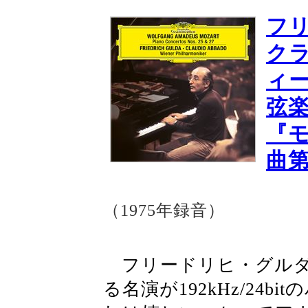
フ
ク
ィ
弦
『
曲第
（1975年録音）
フリードリヒ・グルダ
る名演が192kHz/24