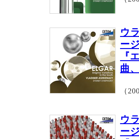
ウ
ー
『
曲
（20
ウ
ー