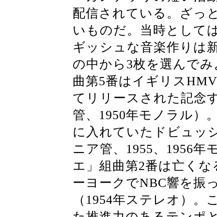
配信されている。ざっと
いものだ。当時として
ギッシュな音楽作りは
の中から3枚を選んで
曲第5番はイギリスHM
てリリースされた記念
管、1950年モノラル
に入れていたドビュッ
ニア管、1955、195
エ」組曲第2番は亡くな
ーヨークでNBC響を振
（1954年ステレオ）
た推進力のあるテンポ