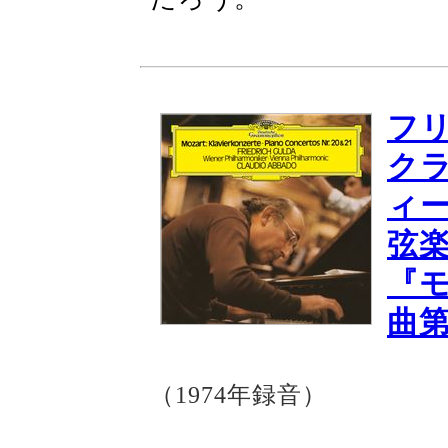
フ
ク
ィ
弦
『
曲第
（1974年録音）