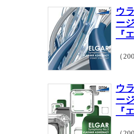
ウ
ー
『
（20
ウ
ー
『
（20