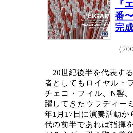
『
番〜
完
（20
20世紀後半を代表す
者としてもロイヤル・
チェコ・フィル、N響
躍してきたウラディーミ
年1月17日に演奏活動
代の前半であれば指揮