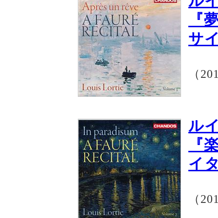
ル
『
サイ
（20
ル
『
イタ
（20