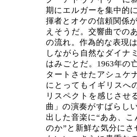
期にエルガーを集中的
揮者とオケの信頼関係
えそうだ。交響曲での
の流れ。作為的な表現
しながら自然なダイナ
はみごとだ。1963年
タートさせたアシュケ
にとってもイギリスへ
リスペクトを感じさせ
曲」の演奏がすばらし
出した音楽に“ああ、
のか”と新鮮な気分にさ