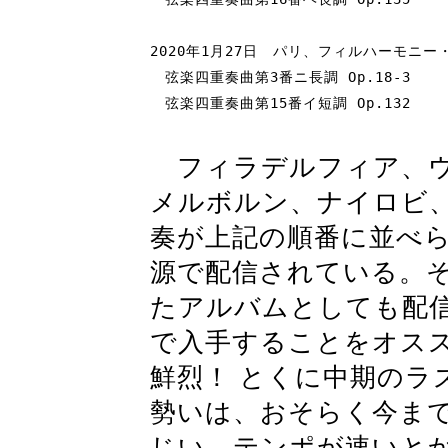
2020年1月27日　パリ、フィルハーモニー
　弦楽四重奏曲第3番ニ長調 Op.18-3

フィラデルフィア、ウ
メルボルン、ナイロビ
奏が上記の順番に並べられ、
源で配信されている。
たアルバムとしても配
で入手することをオス
鮮烈！ とくに中期のラ
勢いは、おそらく今ま
じい。テンポが速いと