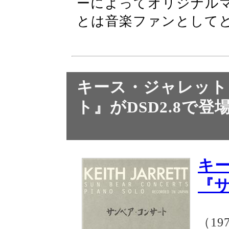
ーによってオリジナル
とは音楽ファンとして
キース・ジャレット
ト』がDSD2.8で登
キ
『
（19