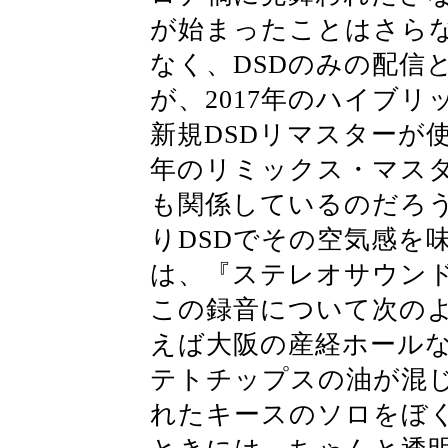
が始まったことはさらな
なく、DSDのみの配信
が、2017年のハイブリ
新規DSDリマスターが使
年のリミックス・マス
も関係しているのだろ
りDSDでその空気感を
は、『ステレオサウンド
この録音について次の
えば大阪の産経ホール
テトチップスの油が混
れたキースのソロをぼ