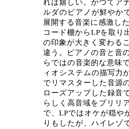
れは嬉しい。かつてアナ
ルダのピアノが鮮やか
展開する音楽に感激し
コード棚からLPを取り
の印象が大きく変わる
違う。ピアノの音と音の
らではの音楽的な意味
ィオシステムの描写力が上が
でリマスターした音源
ローズアップした録音
らしく高音域をブリリ
で、LPではオケが穏や
りもしたが、ハイレゾ