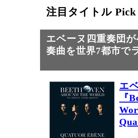
注目タイトル Pick
エベーヌ四重奏団が
奏曲を世界7都市で
エ
『Be
Wor
Qua