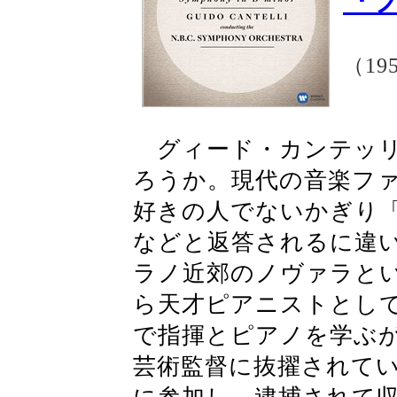
『
（19
グィード・カンテッリ
ろうか。現代の音楽フ
好きの人でないかぎり「
などと返答されるに違い
ラノ近郊のノヴァラとい
ら天才ピアニストとし
で指揮とピアノを学ぶが
芸術監督に抜擢されて