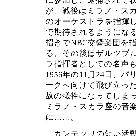
に参加し、逮捕されて
が、戦後はミラノ・ス
のオーケストラを指揮
で期待されるようになる
招きでNBC交響楽団を
る。その後はザルツブ
ラ指揮者としての名声
1956年の11月24日
ークへ向けて飛び立っ
故の犠牲になってしまっ
ミラノ・スカラ座の音
に……。
カンテッリの短い活動