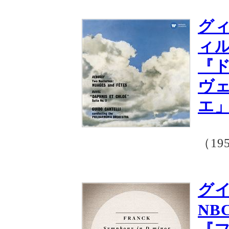
グ
ィ
『
ヴ
エ」
（19
グ
NB