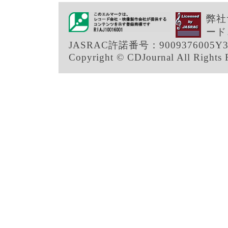
弊社
ード
JASRAC許諾番号：9009376005Y3
Copyright © CDJournal All Rights 