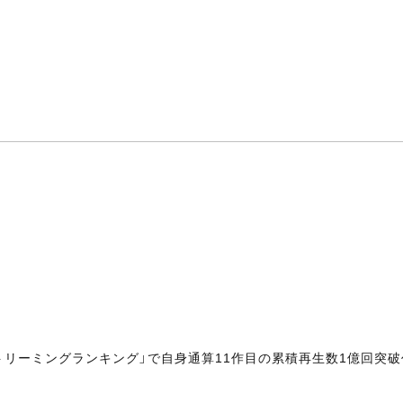
間ストリーミングランキング」で自身通算11作目の累積再生数1億回突