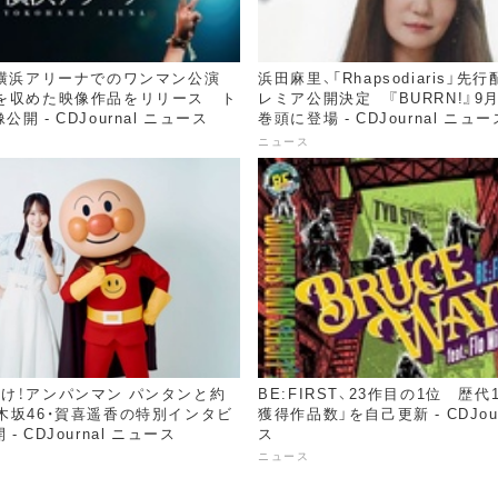
、横浜アリーナでのワンマン公演
浜田麻里、「Rhapsodiaris」先
〉を収めた映像作品をリリース ト
レミア公開決定 『BURRN!』9
開 - CDJournal ニュース
巻頭に登場 - CDJournal ニュー
ニュース
け！アンパンマン パンタンと約
BE:FIRST、23作目の1位 歴代
木坂46・賀喜遥香の特別インタビ
獲得作品数」を自己更新 - CDJou
- CDJournal ニュース
ス
ニュース