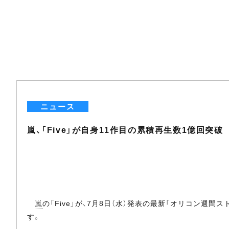
ニュース
嵐、「Five」が自身11作目の累積再生数1億回突破
嵐
の「Five」が、7月8日（水）発表の最新「オリコン週
す。