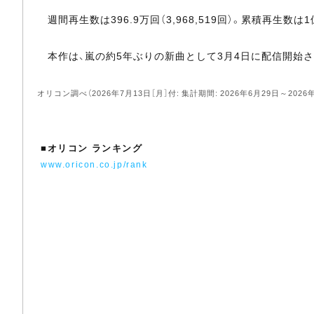
週間再生数は396.9万回（3,968,519回）。累積再生数は1億15
本作は、嵐の約5年ぶりの新曲として3月4日に配信開始さ
オリコン調べ（2026年7月13日［月］付: 集計期間: 2026年6月29日～2026
■
オリコン ランキング
www.oricon.co.jp/rank