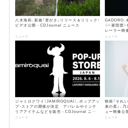
八木海莉、新曲「君がさ」リリース＆リリック・
GADORO
ビデオ公開 - CDJournal ニュース
〈一家団欒
レーラー映像公
ニュース
ニュース
ジャミロクワイ（JAMIROQUAI）、ポップアッ
映画『それい
プ・ストアの開催が決定 アパレルやインテ
束の星』、乃
リアアイテムなどを販売 - CDJournal ニュ
ュー映像公開 
ース
ニュース
ニュース