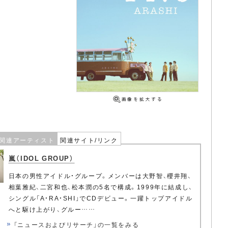
関連アーティスト
関連サイト/リンク
嵐（IDOL GROUP）
日本の男性アイドル・グループ。メンバーは大野智、櫻井翔、
相葉雅紀、二宮和也、松本潤の5名で構成。1999年に結成し、
シングル「A・RA・SHI」でCDデビュー。一躍トップアイドル
へと駆け上がり、グルー……
「ニュースおよびリサーチ」の一覧をみる