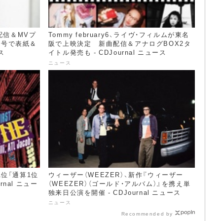
行配信＆MVプ
Tommy february6、ライヴ・フィルムが東名
月号で表紙＆
阪で上映決定 新曲配信＆アナログBOX2タ
ス
イトル発売も - CDJournal ニュース
ニュース
1位「通算1位
ウィーザー（WEEZER）、新作『ウィーザー
rnal ニュー
（WEEZER）（ゴールド・アルバム）』を携え単
独来日公演を開催 - CDJournal ニュース
ニュース
Recommended by