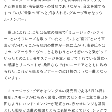
きた舞台監督・南谷成功への賛歌でありながら、音楽を愛する
すべての人“音楽の街”へと招き入れる、グルーヴ豊かなソウ
ル・ナンバー。
桑田によれば、当初は仮歌の段階で「ミュージック・シティ
ー」というフレーズを歌っていたところ、ふと“南谷”という言
葉が浮かび、そこから歌詞の世界が一気に広がり、南谷氏をは
じめ、ツアーやライヴのことを歌おうという想いへと繋がって
いったとのこと。長年ステージを支え続けてくれている盟友へ
の感謝とリスペクトが、桑田ならではのユーモアとともに込め
られた、これから始まるツアーへの架け橋のような一曲となっ
ています。
ミュージック・ビデオはシングルの発売日である6月24日に
撮影。スモークがゆらめく薄暗い空間のセンターに立つ桑田を
囲むようにバンド・メンバーが配置され、赤やオレンジを基調
とした照明が楽曲の展開とともに表情を変えていく、シックで