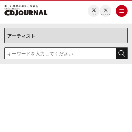
新しい⾳楽の発⾒と体験を
CDJ
オーディオ