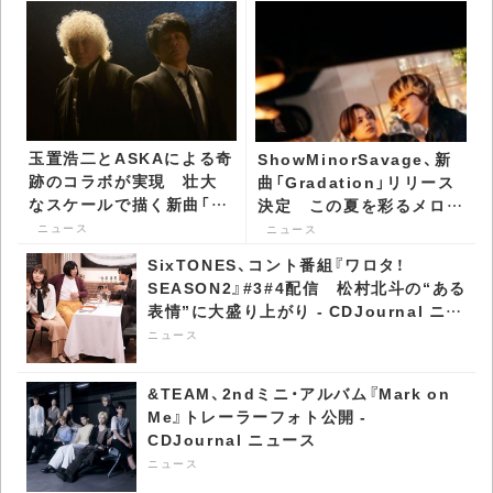
玉置浩二とASKAによる奇
ShowMinorSavage、新
跡のコラボが実現 壮大
曲「Gradation」リリース
なスケールで描く新曲「音
決定 この夏を彩るメロウ
銀河」リリース決定 -
な一曲 - CDJournal ニュ
ニュース
ニュース
CDJournal ニュース
ース
SixTONES、コント番組『ワロタ！
SEASON2』#3#4配信 松村北斗の“ある
表情”に大盛り上がり - CDJournal ニュ
ース
ニュース
&TEAM、2ndミニ・アルバム『Mark on
Me』トレーラーフォト公開 -
CDJournal ニュース
ニュース