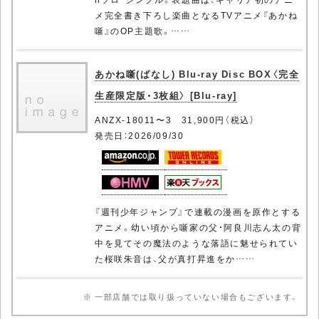
メ完全書き下ろし楽曲となるTVアニメ『あかね
噺』のOP主題歌。……
あかね噺(ばなし) Blu-ray Disc BOX〈完全
生産限定版・3枚組〉 [Blu-ray]
ANZX-18011〜3 31,900円（税込）
発売日：2026/09/30
『週刊少年ジャンプ』で連載の漫画を原作とする
アニメ。幼い頃から噺家の父・阿良川志ん太の背
中を見てその魔法のような落語に魅せられてい
た桜咲朱音は、父が真打昇進をか……
※ 一部店舗では取り扱っていない場合もございます。