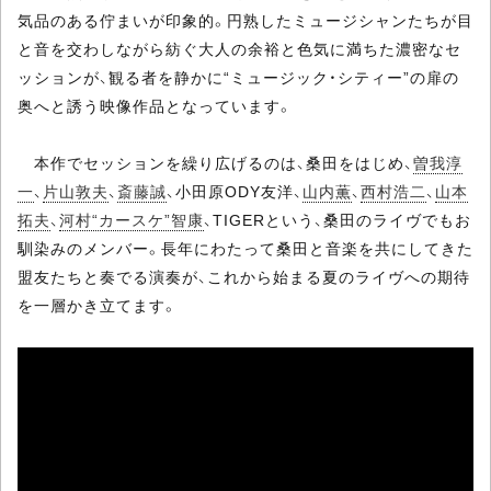
気品のある佇まいが印象的。円熟したミュージシャンたちが目
と音を交わしながら紡ぐ大人の余裕と色気に満ちた濃密なセ
ッションが、観る者を静かに“ミュージック・シティー”の扉の
奥へと誘う映像作品となっています。
本作でセッションを繰り広げるのは、桑田をはじめ、
曽我淳
一
、
片山敦夫
、
斎藤誠
、小田原ODY友洋、
山内薫
、
西村浩二
、
山本
拓夫
、
河村“カースケ”智康
、TIGERという、桑田のライヴでもお
馴染みのメンバー。長年にわたって桑田と音楽を共にしてきた
盟友たちと奏でる演奏が、これから始まる夏のライヴへの期待
を一層かき立てます。