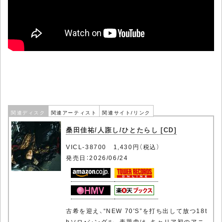
関連ディスク
関連アーティスト
関連サイト/リンク
桑田佳祐/人誑し/ひとたらし [CD]
VICL-38700 1,430円（税込）
発売日：2026/06/24
古希を迎え、“NEW 70'S”を打ち出して放つ18t
hソロ・シングル。表題曲は、キャリア初のアニ