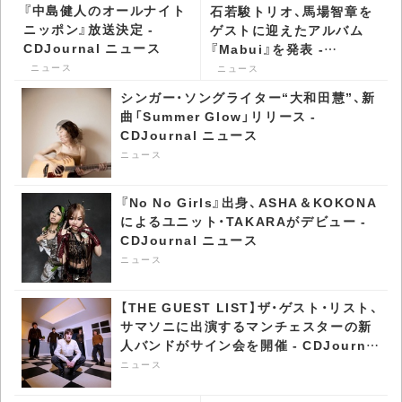
『中島健人のオールナイト
石若駿トリオ、馬場智章を
ニッポン』放送決定 -
ゲストに迎えたアルバム
CDJournal ニュース
『Mabui』を発表 -
CDJournal ニュース
ニュース
ニュース
シンガー・ソングライター“大和田慧”、新
曲「Summer Glow」リリース -
CDJournal ニュース
ニュース
『No No Girls』出身、ASHA＆KOKONA
によるユニット・TAKARAがデビュー -
CDJournal ニュース
ニュース
【THE GUEST LIST】ザ・ゲスト・リスト、
サマソニに出演するマンチェスターの新
人バンドがサイン会を開催 - CDJournal
ニュース
ニュース