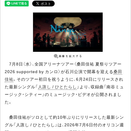
7月8日（水）、全国アリーナツアー〈桑田佳祐 夏祭りツアー
2026 supported by カンロ〉が石川公演で開幕を迎える
桑田
佳祐
。そのツアー初日を祝うように、6月24日にリリースされ
た最新シングル「
人誑し / ひとたらし
」より、収録曲「南谷ミュ
ージック・シティー」のミュージック・ビデオが公開されまし
た。
桑田佳祐がソロとして約10年ぶりにリリースした最新シン
グル「人誑し / ひとたらし」は、2026年7月6日付のオリコン週