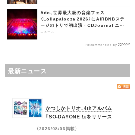
Ado、世界最大級の音楽フェス
〈Lollapalooza 2026〉にAIRBNBステ
ージのトリで初出演 - CDJournal ニュ
ース
ニュース
Recommended by
最新ニュース
かつしかトリオ、4thアルバム
『SO-DAYONE !』をリリース
（2026/08/06掲載）