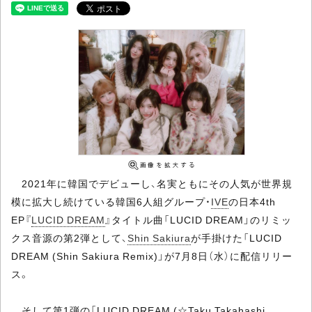
2021年に韓国でデビューし、名実ともにその人気が世界規
模に拡大し続けている韓国6人組グループ・
IVE
の日本4th
EP『
LUCID DREAM
』タイトル曲「LUCID DREAM」のリミッ
クス音源の第2弾として、
Shin Sakiura
が手掛けた「LUCID
DREAM (Shin Sakiura Remix)」が7月8日（水）に配信リリー
ス。
そして第1弾の「LUCID DREAM (☆Taku Takahashi