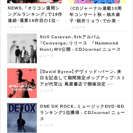
NEWS、「オリコン週間シ
〈CDジャーナル連載10周
ングルランキング」で18作
年コンサート秋～柚木麻
連続・通算18作目の1位
子・朝井リョウ・でか美ち
歴代1位記録を自己更新 -
ゃん 書籍化記念スッペシ
ニュース
ニュース
CDJournal ニュース
ャル～〉開催 -
Still Caravan、5thアルバム
CDJournal ニュース
『Converge』リリース 「Hammond
Hunt」MV公開 - CDJournal ニュース
ニュース
【David Byrne】デヴィッド・バーン、来
日を記念して期間限定ポップアップ・スト
アが代官山 蔦屋書店で開催決定 -
CDJournal ニュース
ニュース
ONE OK ROCK、ミュージックDVD・BD
ランキング1位獲得 - CDJournal ニュー
ス
ニュース