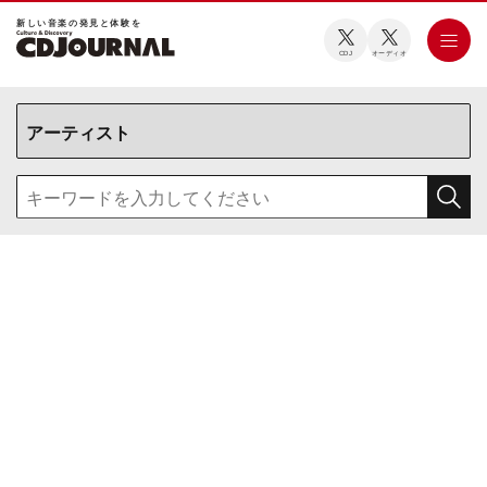
新しい⾳楽の発⾒と体験を
CDJ
オーディオ