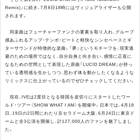
Remix)」に続き、7月8日18時にはヴィジュアライザーも公開
されます。
同楽曲はフューチャーファンクの要素を取り入れ、グルーブ
感あふれるアップ・テンポ・ビートと軽快なシンセベースとギ
ターサウンドが特徴的な楽曲。「夢」というモチーフを、現実逃
避のための場所ではなく、自分自身と向き合い、感情に正直に
なるための空間として表現した原曲「LUCID DREAM」が持っ
ている透明感を生かしつつ、思わず体を動かしたくなるような
リミックスに仕上がっているのでぜひチェックしてください。
現在、IVEは2度目となる韓国を皮切りにスタートしたワー
ルド・ツアー〈SHOW WHAT I AM〉を開催中。日本では、4月18
日、19日の2日間にわたり京セラドーム大阪、6月24日に東京ド
ームと全3公演を開催し、計127,000人のファンを魅了しまし
た。