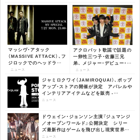
マッシヴ・アタック
アクロバット歌謡で話題の
（MASSIVE ATTACK）、フ
一卵性三つ子・佐藤三兄
ジロックでのヘッドライ
弟、 メジャー・デビュー・イ
ナー公演を振り返る
ベントで間奏第三形態ダン
ニュース
ニュース
YouTube特別番組の配信
スを披露 - CDJournal ニ
ジャミロクワイ（JAMIROQUAI）、ポップ
が決定 - CDJournal ニュ
ュース
アップ・ストアの開催が決定 アパレルや
ース
インテリアアイテムなどを販売 -
CDJournal ニュース
ニュース
ドウェイン・ジョンソン主演『ジュマンジ
／オープンワールド』公開決定 シリー
ズ最新作はゲームを飛び出し現実世界へ
- CDJournal ニュース
ニュース