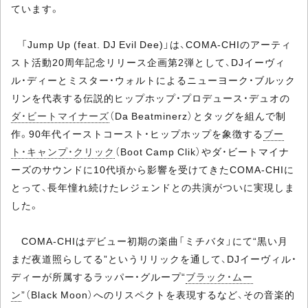
ています。
「Jump Up (feat. DJ Evil Dee)」は、COMA-CHIのアーティ
スト活動20周年記念リリース企画第2弾として、DJイーヴィ
ル・ディーとミスター・ウォルトによるニューヨーク・ブルック
リンを代表する伝説的ヒップホップ・プロデュース・デュオの
ダ・ビートマイナーズ
（Da Beatminerz）とタッグを組んで制
作。90年代イーストコースト・ヒップホップを象徴する
ブー
ト・キャンプ・クリック
（Boot Camp Clik）やダ・ビートマイナ
ーズのサウンドに10代頃から影響を受けてきたCOMA-CHIに
とって、長年憧れ続けたレジェンドとの共演がついに実現しま
した。
COMA-CHIはデビュー初期の楽曲「ミチバタ」にて“黒い月
まだ夜道照らしてる”というリリックを通して、DJイーヴィル・
ディーが所属するラッパー・グループ“
ブラック・ムー
ン
”（Black Moon）へのリスペクトを表現するなど、その音楽的