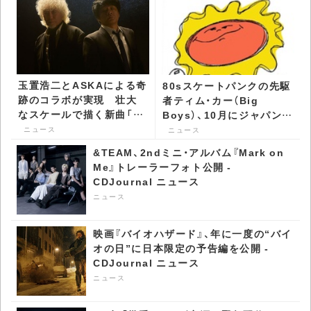
玉置浩二とASKAによる奇
80sスケートパンクの先駆
跡のコラボが実現 壮大
者ティム・カー（Big
なスケールで描く新曲「音
Boys）、10月にジャパン・
銀河」リリース決定 -
ツアー開催 - CDJournal
ニュース
ニュース
CDJournal ニュース
ニュース
&TEAM、2ndミニ・アルバム『Mark on
Me』トレーラーフォト公開 -
CDJournal ニュース
ニュース
映画『バイオハザード』、年に一度の“バイ
オの日”に日本限定の予告編を公開 -
CDJournal ニュース
ニュース