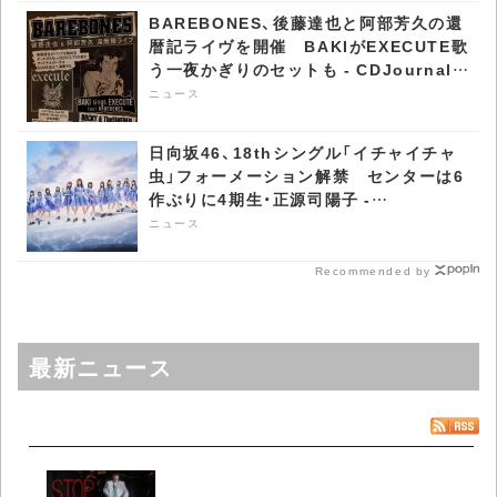
BAREBONES、後藤達也と阿部芳久の還
暦記ライヴを開催 BAKIがEXECUTE歌
う一夜かぎりのセットも - CDJournal
ニュース
ニュース
日向坂46、18thシングル「イチャイチャ
虫」フォーメーション解禁 センターは6
作ぶりに4期生・正源司陽子 -
CDJournal ニュース
ニュース
Recommended by
最新ニュース