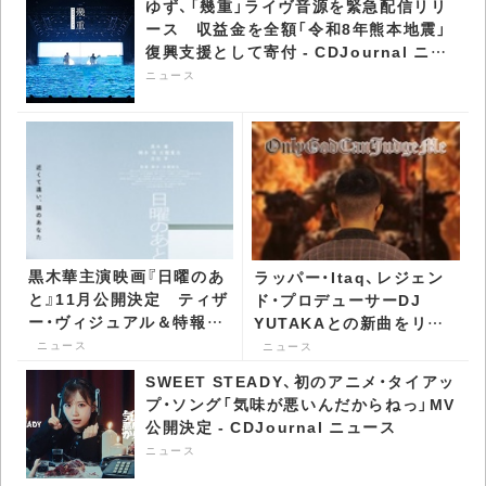
ゆず、「幾重」ライヴ音源を緊急配信リリ
ース 収益金を全額「令和8年熊本地震」
復興支援として寄付 - CDJournal ニュ
ース
ニュース
黒木華主演映画『日曜のあ
ラッパー・Itaq、レジェン
と』11月公開決定 ティザ
ド・プロデューサーDJ
ー・ヴィジュアル＆特報公
YUTAKAとの新曲をリリ
開 - CDJournal ニュース
ース - CDJournal ニュー
ニュース
ニュース
ス
SWEET STEADY、初のアニメ・タイアッ
プ・ソング「気味が悪いんだからねっ」MV
公開決定 - CDJournal ニュース
ニュース