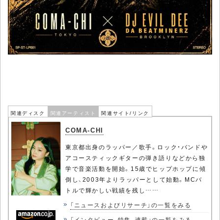
関連ディスク
関連アーティスト
関連サイト/リンク
COMA-CHI
東京都出身のラッパー／歌手。ロック・バンドや
アコースティックギターの弾き語りなどから独
学で音楽活動を開始。15歳でヒップホップに傾
倒し、2003年よりラッパーとして始動。MCバ
トルで輝かしい戦績を残し……
「ニュースおよびリサーチ」の一覧をみる
「インタビュー、特集、連載」の一覧をみる