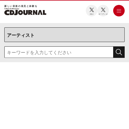
新しい⾳楽の発⾒と体験を
CDJ
オーディオ