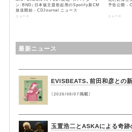
ン：BND』日本版主題歌起用のSpotify新CM
予告公開 - C
放送開始 - CDJournal ニュース
ニュース
ニュース
最新ニュース
EVISBEATS、前田和彦と
（2026/08/07掲載）
玉置浩二とASKAによる奇