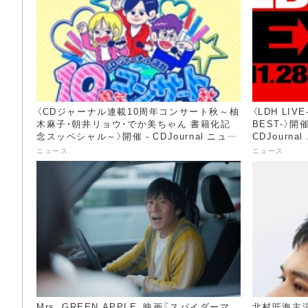
〈CDジャーナル連載10周年コンサート秋～柚
〈LDH LIVE
木麻子・朝井リョウ・でか美ちゃん 書籍化記
BEST-〉開
念スッペシャル～〉開催 - CDJournal ニュー
CDJourna
ス
ニュース
ニュース
Mrs. GREEN APPLE、映画『スパイダーマ
北村匠海主