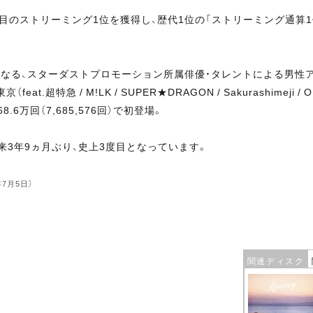
通算8作目のストリーミング1位を獲得し、歴代1位の「ストリーミング通算
らなる、スターダストプロモーション所属俳優・タレントによる男性
超特急 / M!LK / SUPER★DRAGON / Sakurashimeji / ON
768.6万回（7,685,576回）で初登場。
以来3年9ヵ月ぶり、史上3度目となっています。
年7月5日）
関連ディスク