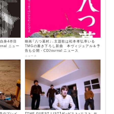
自身4作目
映画『八つ墓村』、主題歌は松本孝弘率いる
rnal ニュー
TMGの書き下ろし新曲 本ヴィジュアル＆予
告も公開 - CDJournal ニュース
ニュース
題のブレイ
【THE GUEST LIST】ザ・ゲスト・リスト、サ