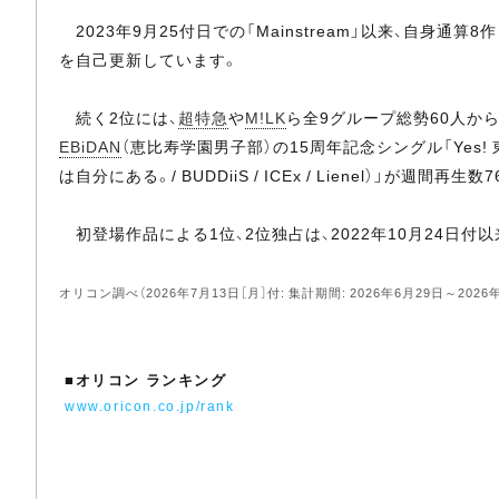
2023年9月25付日での「Mainstream」以来、自身
を自己更新しています。
続く2位には、
超特急
や
M!LK
ら全9グループ総勢60人か
EBiDAN
（恵比寿学園男子部）の15周年記念シングル「Yes! 東京（feat.
は自分にある。/ BUDDiiS / ICEx / Lienel）」が週間再生数
初登場作品による1位、2位独占は、2022年10月24日付
オリコン調べ（2026年7月13日［月］付: 集計期間: 2026年6月29日～2026
■
オリコン ランキング
www.oricon.co.jp/rank