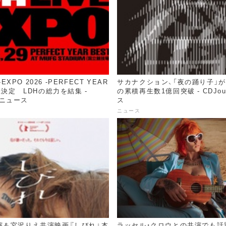
-EXPO 2026 -PERFECT YEAR
サカナクション、「夜の踊り子」が
催決定 LDHの総力を結集 -
の累積再生数1億回突破 - CDJou
l ニュース
ス
ニュース
演＆宮沢りえ共演映画『しびれ』本
ラッセル・クロウとの共演でも話