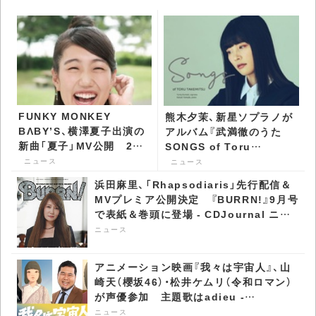
FUNKY MONKEY
熊木夕茉、新星ソプラノが
BΛBY’S、横澤夏子出演の
アルバム『武満徹のうた
新曲「夏子」MV公開 20
SONGS of Toru
周年記念特別企画も -
Takemitsu』をリリース -
ニュース
ニュース
CDJournal ニュース
CDJournal ニュース
浜田麻里、「Rhapsodiaris」先行配信＆
MVプレミア公開決定 『BURRN!』9月号
で表紙＆巻頭に登場 - CDJournal ニュ
ース
ニュース
アニメーション映画『我々は宇宙人』、山
崎天（櫻坂46）・松井ケムリ（令和ロマン）
が声優参加 主題歌はadieu -
CDJournal ニュース
ニュース