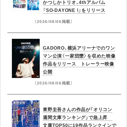
かつしかトリオ、4thアルバム
『SO-DAYONE !』をリリース
（2026/08/06掲載）
GADORO、横浜アリーナでのワン
マン公演〈一家団欒〉を収めた映像
作品をリリース トレーラー映像
公開
（2026/08/06掲載）
東野圭吾さんの作品が「オリコン
週間文庫ランキング」で急上昇​
文庫TOP50に19作品ランクインで