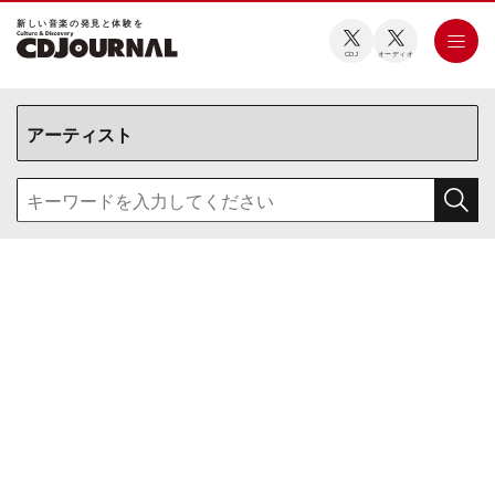
新しい⾳楽の発⾒と体験を
CDJ
オーディオ