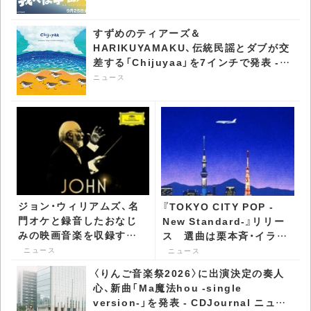
すずめのティアーズ＆
HARIKUYAMAKU、伝統民謡とダブが交
差する「Chijuyaa」を7インチで発表 -
CDJournal ニュース
ニュース
ジョン・ウィリアムズ、名
『TOKYO CITY POP -
門オケと録音したおなじ
New Standard-』リリー
みの映画音楽を収録する
ス 選曲は栗本斉・イラス
ベスト・アルバムを発表 -
トは永井博 - CDJournal
ニュース
ニュース
CDJournal ニュース
ニュース
〈りんご音楽祭2026〉に出演決定の奏人
心、新曲「Ma魔法hou -single
version-」を発表 - CDJournal ニュー