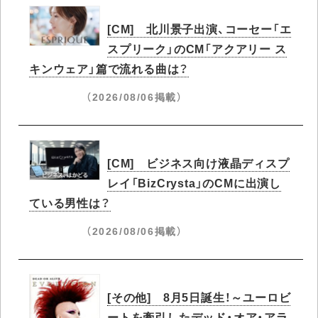
[CM] 北川景子出演、コーセー「エ
スプリーク」のCM「アクアリー ス
キンウェア」篇で流れる曲は？
（2026/08/06掲載）
[CM] ビジネス向け液晶ディスプ
レイ「BizCrysta」のCMに出演し
ている男性は？
（2026/08/06掲載）
[その他] 8月5日誕生！～ユーロビ
ートを牽引したデッド・オア・アラ