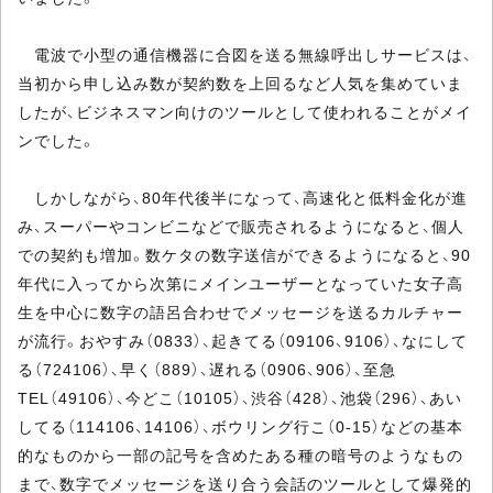
電波で小型の通信機器に合図を送る無線呼出しサービスは、
当初から申し込み数が契約数を上回るなど人気を集めていま
したが、ビジネスマン向けのツールとして使われることがメイ
ンでした。
しかしながら、80年代後半になって、高速化と低料金化が進
み、スーパーやコンビニなどで販売されるようになると、個人
での契約も増加。数ケタの数字送信ができるようになると、90
年代に入ってから次第にメインユーザーとなっていた女子高
生を中心に数字の語呂合わせでメッセージを送るカルチャー
が流行。おやすみ（0833）、起きてる（09106、9106）、なにして
る（724106）、早く（889）、遅れる（0906、906）、至急
TEL（49106）、今どこ（10105）、渋谷（428）、池袋（296）、あい
してる（114106、14106）、ボウリング行こ（0-15）などの基本
的なものから一部の記号を含めたある種の暗号のようなもの
まで、数字でメッセージを送り合う会話のツールとして爆発的