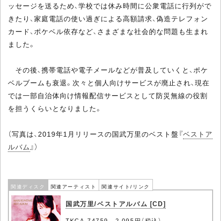
ッセージを送るため、学校では休み時間に公衆電話に行列がで
きたり、家庭電話の使い過ぎによる高額請求、偽造テレフォン
カード、ポケベル依存など、さまざまな社会的な問題も生まれ
ました。
その後、携帯電話や電子メールなどが普及していくと、ポケ
ベルブームも衰退。次々と個人向けサービスが廃止され、現在
では一部自治体向け情報配信サービスとして防災無線の役割
を担うくらいとなりました。
（写真は、2019年1月リリースの国武万里のベスト盤『
ベストア
ルバム
』）
関連ディスク
関連アーティスト
関連サイト/リンク
国武万里/ベストアルバム [CD]
TKCA-74759 2,095円（税込）