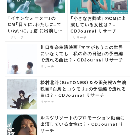
「イオンウォーター」の
「小さなお葬式」のCMに出
CM「日々に、わたしに、て
演している女性は？ -
いねいに。」篇 に出演して
CDJournal リサーチ
いる女性は？ -
リサーチ
リサーチ
CDJournal リサーチ
川口春奈主演映画『ママがもうこの世界
にいなくても 私の命の日記』の予告編
で流れる曲は？ - CDJournal リサーチ
リサーチ
松村北斗（SixTONES）＆今田美桜W主演
映画『白鳥とコウモリ』の予告編で流れる
曲は？ - CDJournal リサーチ
リサーチ
ルスツリゾートのプロモーション動画に
出演している女性は？ - CDJournal リ
サーチ