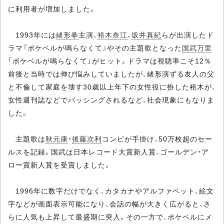
に利用者が増加しました。
1993年には
緒形拳
主演、
裕木奈江
、
坂井真紀
らが出演したド
ラマ『ポケベルが鳴らなくて』やその主題歌となった
国武万里
「ポケベルが鳴らなくて」がヒット。ドラマは視聴率こそ12％
前後と当時では伸び悩みしていましたが、緒形演ずる友人の父
と不倫して家庭を壊す30歳以上年下の女性役に扮した裕木が、
女性週刊誌などでバッシングされるなど、社会現象にもなりま
した。
主題歌は
秋元康
・
後藤次利
コンビが手掛け、50万枚超のセー
ルスを記録。国武は日本レコード大賞新人賞、ゴールデン・ア
ロー賞新人賞を受賞しました。
1996年に数字だけでなく、カタカナやアルファベット、絵文
字などが画面表示可能になり、会話の幅が大きく広がると、さ
らに人気も上昇して最盛期に突入。その一方で、ポケベルにメ