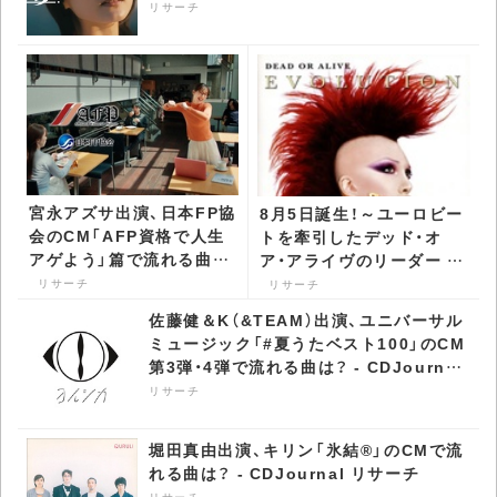
リサーチ
宮永アズサ出演、日本FP協
8月5日誕生！～ユーロビー
会のCM「AFP資格で人生
トを牽引したデッド・オ
アゲよう」篇で流れる曲
ア・アライヴのリーダー ピ
は？ - CDJournal リサー
ート・バーンズ -
リサーチ
リサーチ
チ
CDJournal リサーチ
佐藤健＆K（&TEAM）出演、ユニバーサル
ミュージック「#夏うたベスト100」のCM
第3弾・4弾で流れる曲は？ - CDJournal
リサーチ
リサーチ
堀田真由出演、キリン「氷結®」のCMで流
れる曲は？ - CDJournal リサーチ
リサーチ