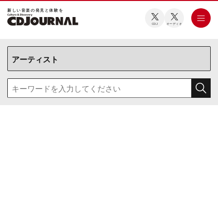
新しい⾳楽の発⾒と体験を
CDJ
オーディオ