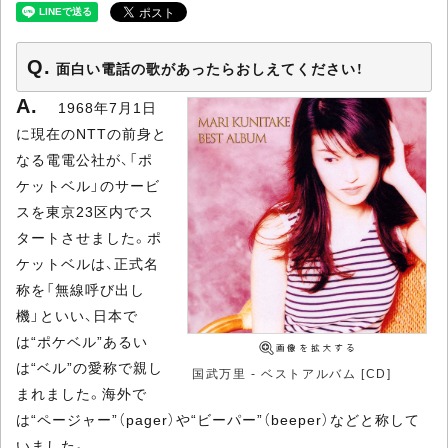
面白い電話の歌があったらおしえてください！
1968年7月1日
に現在のNTTの前身と
なる電電公社が、「ポ
ケットベル」のサービ
スを東京23区内でス
タートさせました。ポ
ケットベルは、正式名
称を「無線呼び出し
機」といい、日本で
は“ポケベル”あるい
は“ベル”の愛称で親し
国武万里 - ベストアルバム [CD]
まれました。海外で
は“ページャー”（pager）や“ビーパー”（beeper）などと称して
いました。