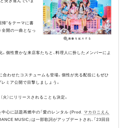
躍へと突き進んでいま
回帰”をテーマに書
さ全開の一曲となっ
像化。個性豊かな来店客たちと、料理人に扮したメンバーによ
に合わせたコスチュームも登場。個性が光る配役にもぜひ
非プレミア公開で目撃しましょう。
4日（火）にリリースされることも決定。
okを中心に話題再燃中の「愛のレンタル (Prod.
マカロニえん
 DANCE MUSIC」は一部歌詞がアップデートされ、「23回目