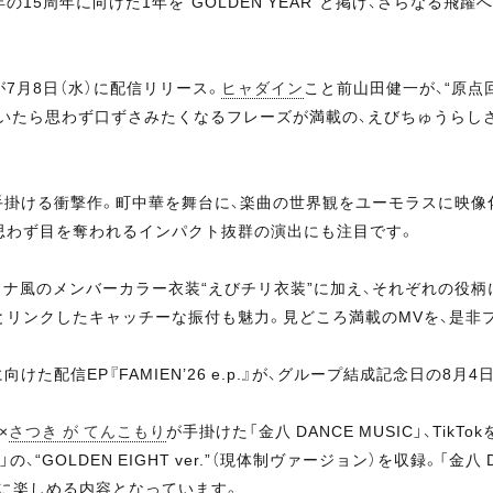
年の15周年に向けた1年を“GOLDEN YEAR”と掲げ、さらなる飛
7月8日（水）に配信リリース。
ヒャダイン
こと前山田健一が、“原点
聞いたら思わず口ずさみたくなるフレーズが満載の、えびちゅうらし
督が手掛ける衝撃作。町中華を舞台に、楽曲の世界観をユーモラスに映
 思わず目を奪われるインパクト抜群の演出にも注目です。
ナ風のメンバーカラー衣装“えびチリ衣装”に加え、それぞれの役柄
、歌詞とリンクしたキャッチーな振付も魅力。見どころ満載のMVを、是
た配信EP『FAMIEN’26 e.p.』が、グループ結成記念日の8月
×
さつき が てんこもり
が手掛けた「金八 DANCE MUSIC」、TikT
“GOLDEN EIGHT ver.”（現体制ヴァージョン）を収録。「金八
に楽しめる内容となっています。