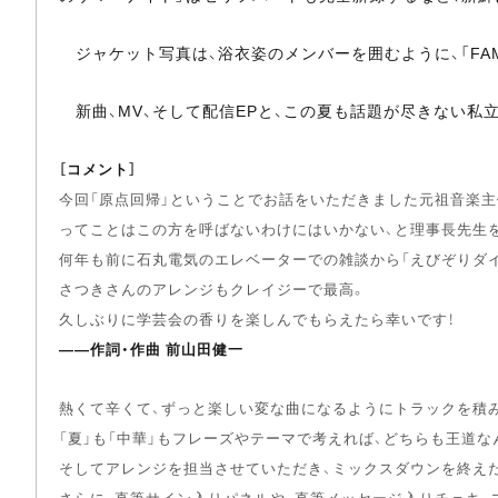
ジャケット写真は、浴衣姿のメンバーを囲むように、「FA
新曲、MV、そして配信EPと、この夏も話題が尽きない私立恵
［コメント］
今回「原点回帰」ということでお話をいただきました元祖音楽主
ってことはこの方を呼ばないわけにはいかない、と理事長先生
何年も前に石丸電気のエレベーターでの雑談から「えびぞりダイ
さつきさんのアレンジもクレイジーで最高。
久しぶりに学芸会の香りを楽しんでもらえたら幸いです！
――作詞・作曲 前山田健一
熱くて辛くて、ずっと楽しい変な曲になるようにトラックを積
「夏」も「中華」もフレーズやテーマで考えれば、どちらも王道
そしてアレンジを担当させていただき、ミックスダウンを終えた
さらに、直筆サイン入りパネルや、直筆メッセージ入りチェキ、