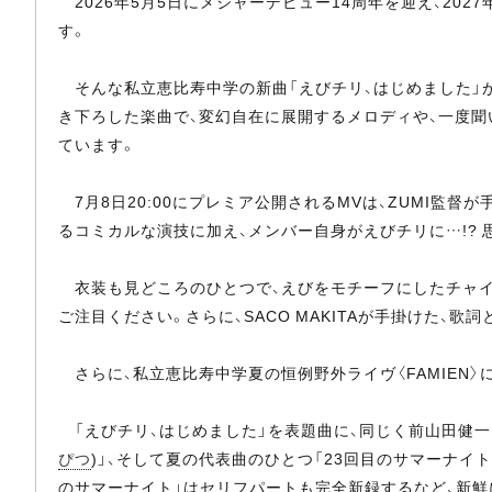
2026年5月5日にメジャーデビュー14周年を迎え、2027
す。
そんな私立恵比寿中学の新曲「えびチリ、はじめました」が
き下ろした楽曲で、変幻自在に展開するメロディや、一度
ています。
7月8日20:00にプレミア公開されるMVは、ZUMI監
るコミカルな演技に加え、メンバー自身がえびチリに…!?
衣装も見どころのひとつで、えびをモチーフにしたチャイ
ご注目ください。さらに、SACO MAKITAが手掛けた
さらに、私立恵比寿中学夏の恒例野外ライヴ〈FAMIEN〉に向け
「えびチリ、はじめました」を表題曲に、同じく前山田健一
ぴつ
)」、そして夏の代表曲のひとつ「23回目のサマーナイト」の、
のサマーナイト」はセリフパートも完全新録するなど、新鮮