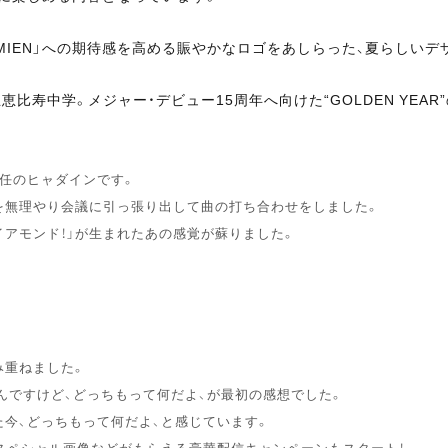
MIEN」への期待感を高める賑やかなロゴをあしらった、夏らしいデ
比寿中学。メジャー・デビュー15周年へ向けた“GOLDEN YEA
任のヒャダインです。
を無理やり会議に引っ張り出して曲の打ち合わせをしました。
アモンド！」が生まれたあの感覚が蘇りました。
み重ねました。
なんですけど、どっちもって何だよ、が最初の感想でした。
今、どっちもって何だよ、と感じています。
スペシャル画像などがもらえる豪華配信キャンペーンもスタート！