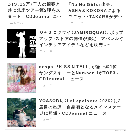
BTS、15万7千人の観客と
『No No Girls』出身、
共に北米ツアー第2弾をス
ASHA＆KOKONAによる
タート - CDJournal ニュ
ユニット・TAKARAがデビ
ース
ュー - CDJournal ニュー
ニュース
ニュース
ス
ジャミロクワイ（JAMIROQUAI）、ポップ
アップ・ストアの開催が決定 アパレルや
インテリアアイテムなどを販売 -
CDJournal ニュース
ニュース
aespa、「KISS N TELL」が急上昇1位
ヤングスキニーとNumber_iがTOP3 -
CDJournal ニュース
ニュース
YOASOBI、〈Lollapalooza 2026〉に2
度目の出演 自身初となるメインステー
ジに登場 - CDJournal ニュース
ニュース