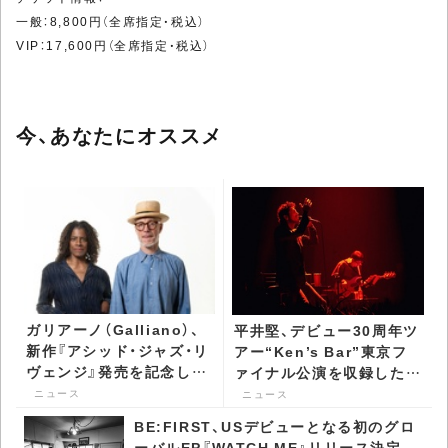
一般：8,800円（全席指定・税込）
VIP：17,600円（全席指定・税込）
今、あなたにオススメ
ガリアーノ（Galliano）、
平井堅、デビュー30周年ツ
新作『アシッド・ジャズ・リ
アー“Ken’s Bar”東京フ
ヴェンジ』発売を記念した
ァイナル公演を収録した
インストア・イベントを開
Blu-ray＆DVDリリース -
ニュース
ニュース
催 - CDJournal ニュース
CDJournal ニュース
BE:FIRST、USデビューとなる初のグロ
ーバルEP『WATCH ME』リリース決定