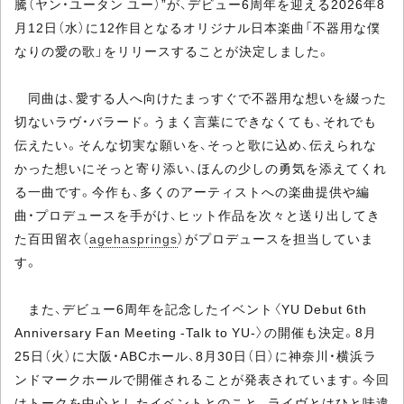
騰（ヤン・ユータン ユー）”が、デビュー6周年を迎える2026年8
月12日（水）に12作目となるオリジナル日本楽曲「不器用な僕
なりの愛の歌」をリリースすることが決定しました。
同曲は、愛する人へ向けたまっすぐで不器用な想いを綴った
切ないラヴ・バラード。うまく言葉にできなくても、それでも
伝えたい。そんな切実な願いを、そっと歌に込め、伝えられな
かった想いにそっと寄り添い、ほんの少しの勇気を添えてくれ
る一曲です。今作も、多くのアーティストへの楽曲提供や編
曲・プロデュースを手がけ、ヒット作品を次々と送り出してき
た百田留衣（
agehasprings
）がプロデュースを担当していま
す。
また、デビュー6周年を記念したイベント〈YU Debut 6th
Anniversary Fan Meeting -Talk to YU-〉の開催も決定。8月
25日（火）に大阪・ABCホール、8月30日（日）に神奈川・横浜ラ
ンドマークホールで開催されることが発表されています。今回
はトークを中心としたイベントとのこと。ライヴとはひと味違