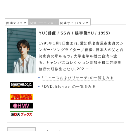
関連ディスク
関連アーティスト
関連サイト/リンク
YU（俳優 / SSW / 楊宇騰YU / 1995）
1995年1月3日生まれ、愛知県名古屋市出身のシ
ンガー・ソングライター／俳優。日本人の父と台
湾出身の母をもつ。大学進学を機に台湾へ渡
る。キャンパスコレクション参加を機に芸能事
務所の研修生となり、202……
「ニュースおよびリサーチ」の一覧をみる
「DVD、Blu-ray」の一覧をみる