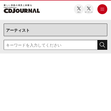
新しい⾳楽の発⾒と体験を
CDJ
オーディオ