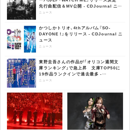
先行曲配信＆MV公開 - CDJournal ニュ
ース
ニュース
かつしかトリオ、4thアルバム『SO-
DAYONE !』をリリース - CDJournal ニ
ュース
ニュース
東野圭吾さんの作品が「オリコン週間文
庫ランキング」で急上昇​ 文庫TOP50に
19作品ランクインで過去最多 -
CDJournal ニュース
ニュース