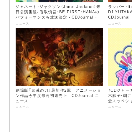
ジャネット・ジャクソン（Janet Jackson）来
ラッパー・I
日公演番組、香取慎吾・BE:FIRST・HANAの
DJ YUTA
パフォーマンスも放送決定 - CDJournal ニ
CDJourna
ュース
ニュース
ニュース
劇場版『鬼滅の刃』最新作2冠 アニメーショ
〈CDジャー
ン作品今年度最高初週売上 - CDJournal ニ
木麻子・朝井
ュース
念スッペシャル
ス
ニュース
ニュース