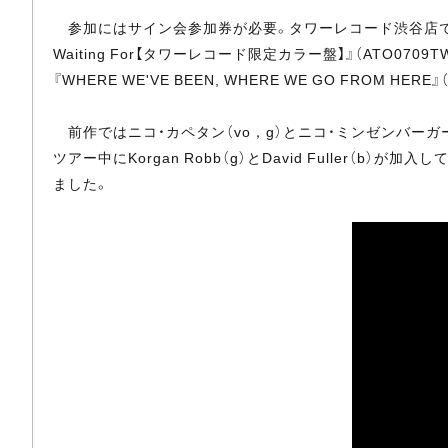
参加にはサイン会参加券が必要。タワーレコード渋谷店でフリコの『Somet
Waiting For【タワーレコード限定カラー盤】』（ATO0709TW）、
『WHERE WE'VE BEEN, WHERE WE GO FRO
前作ではニコ・カペタン（vo，g）とニコ・ミンゼンバーガ
ツアー中にKorgan Robb（g）とDavid Fuller（b）が加
ました。