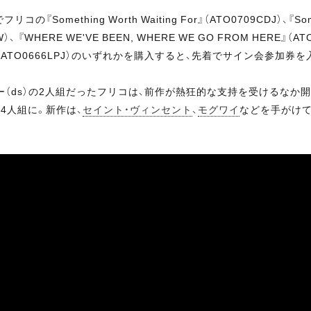
hing Worth Waiting For』（ATO0709CDJ）、『Somet
 『WHERE WE'VE BEEN, WHERE WE GO FROM HERE』（ATO
M HERE』（ATO0666LPJ）のいずれかを購入すると、先着でサイン会参加
ー（ds）の2人組だったフリコは、前作が熱狂的な支持を受けるなか
入して4人組に。新作は、
セイント・ヴィンセント
、
モグワイ
などを手がけ