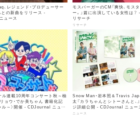
taq、レジェンド・プロデューサー
モスバーガーのCM「爽快、モス
KAとの新曲をリリース -
ー。」篇に出演している女性は？ - C
l ニュース
リサーチ
リサーチ
ナル連載10周年コンサート秋～柚
Snow Man・岩本照＆Travis Ja
リョウ・でか美ちゃん 書籍化記
太『カラちゃんとシトーさんと、
～〉開催 - CDJournal ニュー
ジ詳細公開 - CDJournal ニュー
ニュース