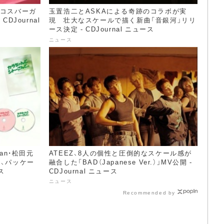
タコスバーガ
玉置浩二とASKAによる奇跡のコラボが実
DJournal
現 壮大なスケールで描く新曲「音銀河」リリ
ース決定 - CDJournal ニュース
ニュース
pan・松田元
ATEEZ、8人の個性と圧倒的なスケール感が
』、パッケー
融合した「BAD（Japanese Ver.）」MV公開 -
ス
CDJournal ニュース
ニュース
Recommended by