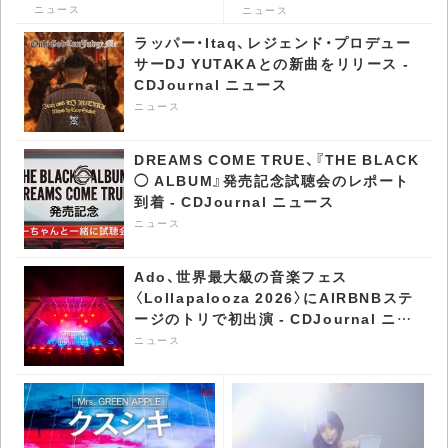
決定 収録曲先行配信 -
ストアが代官山 蔦屋書店
ニュース
ニュース
CDJournal ニュース
で開催決定 - CDJournal
ラッパー・Itaq、レジェンド・プロデュー
ニュース
サーDJ YUTAKAとの新曲をリリース -
CDJournal ニュース
ニュース
DREAMS COME TRUE、『THE BLACK
◯ ALBUM』発売記念試聴会のレポート
到着 - CDJournal ニュース
ニュース
Ado、世界最大級の音楽フェス
〈Lollapalooza 2026〉にAIRBNBステ
ージのトリで初出演 - CDJournal ニュ
ース
ニュース