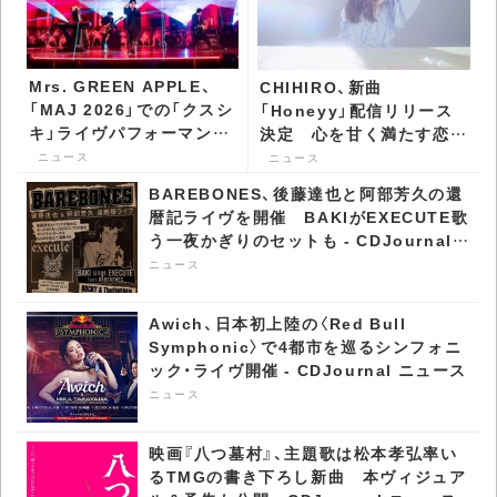
Mrs. GREEN APPLE、
CHIHIRO、新曲
「MAJ 2026」での「クスシ
「Honeyy」配信リリース
キ」ライヴパフォーマンス
決定 心を甘く満たす恋愛
を公開 - CDJournal ニュ
ソング - CDJournal ニュ
ニュース
ニュース
ース
ース
BAREBONES、後藤達也と阿部芳久の還
暦記ライヴを開催 BAKIがEXECUTE歌
う一夜かぎりのセットも - CDJournal
ニュース
ニュース
Awich、日本初上陸の〈Red Bull
Symphonic〉で4都市を巡るシンフォニ
ック・ライヴ開催 - CDJournal ニュース
ニュース
映画『八つ墓村』、主題歌は松本孝弘率い
るTMGの書き下ろし新曲 本ヴィジュア