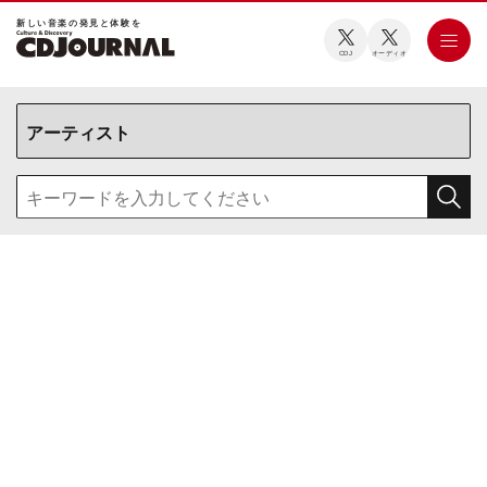
新しい⾳楽の発⾒と体験を
CDJ
オーディオ