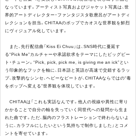
なっています。アーティスト写真およびジャケット写真は、世
界的アートディレクター・ファンタジスタ歌麿呂がアートディ
レクションを担当。CHITAAのポップでカオスな世界観を鮮烈
にヴィジュアル化しています。
また、先行配信曲「Kiss Ei Chuu」は、SNS時代に蔓延す
る“Pick Me”カルチャーや承認欲求をテーマにしたビッグビー
ト・チューン。“Pick, pick, pick me, is giving me an ick”とい
う印象的なフックを軸に、日本語と英語が高速で交錯するラッ
プ、攻撃的なシンセ、ヘビーなビートが、CHITAAならではの“毒
をポップへ変える”世界観を体現しています。
CHITAAは「これも実話なんです。他人の視線や異性に寄り
かかることで自分の軸を失っていく同世代への疑問から生ま
れた曲です。ただ、脳内のフラストレーションで終わらないよ
うに、カラフルにしたいという気持ちで制作しました」とコメ
ントを寄せています。