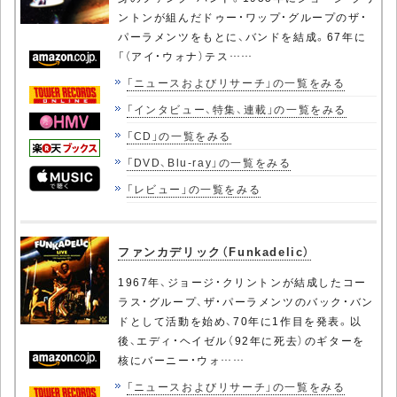
ントンが組んだドゥー・ワップ・グループのザ・
パーラメンツをもとに、バンドを結成。67年に
「（アイ・ウォナ）テス……
「ニュースおよびリサーチ」の一覧をみる
「インタビュー、特集、連載」の一覧をみる
「CD」の一覧をみる
「DVD、Blu-ray」の一覧をみる
「レビュー」の一覧をみる
ファンカデリック（Funkadelic）
1967年、ジョージ・クリントンが結成したコー
ラス・グループ、ザ・パーラメンツのバック・バン
ドとして活動を始め、70年に1作目を発表。以
後、エディ・ヘイゼル（92年に死去）のギターを
核にバーニー・ウォ……
「ニュースおよびリサーチ」の一覧をみる