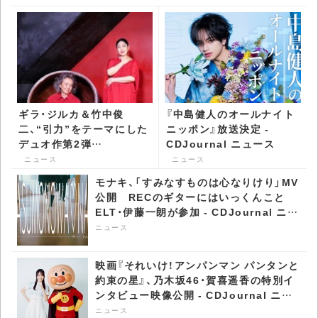
ギラ・ジルカ＆竹中俊
『中島健人のオールナイト
二、“引力”をテーマにした
ニッポン』放送決定 -
デュオ作第2弾
CDJournal ニュース
『CRIMSON GRAVITY』
ニュース
ニュース
をリリース - CDJournal
モナキ、「すみなすものは心なりけり」MV
ニュース
公開 RECのギターにはいっくんこと
ELT・伊藤一朗が参加 - CDJournal ニュ
ース
ニュース
映画『それいけ！アンパンマン パンタンと
約束の星』、乃木坂46・賀喜遥香の特別イ
ンタビュー映像公開 - CDJournal ニュ
ース
ニュース