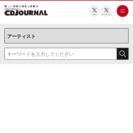
新しい⾳楽の発⾒と体験を
CDJ
オーディオ