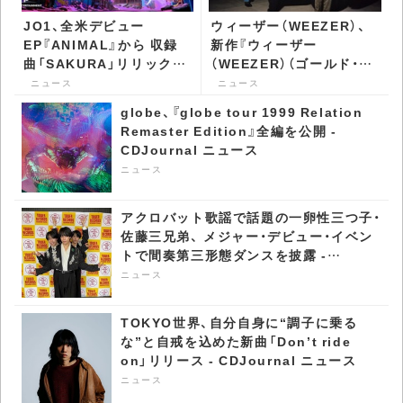
JO1、全米デビュー
ウィーザー（WEEZER）、
EP『ANIMAL』から 収録
新作『ウィーザー
曲「SAKURA」リリック・
（WEEZER）（ゴールド・ア
ビデオ公開 - CDJournal
ルバム）』を携え単独来日
ニュース
ニュース
ニュース
公演を開催 - CDJournal
globe、『globe tour 1999 Relation
ニュース
Remaster Edition』全編を公開 -
CDJournal ニュース
ニュース
アクロバット歌謡で話題の一卵性三つ子・
佐藤三兄弟、 メジャー・デビュー・イベン
トで間奏第三形態ダンスを披露 -
CDJournal ニュース
ニュース
TOKYO世界、自分自身に“調子に乗る
な”と自戒を込めた新曲「Don’t ride
on」リリース - CDJournal ニュース
ニュース