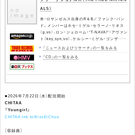
ALS）
米・ロサンゼルス出身のR＆B／ファンク・バン
ド。メンバーはホセ・ミゲル・セラーノ・リオス
（g,vo）、ロン・ジェローム・“T-NAVA!”・アヴァン
ト（key,syn,vo）、ケルシー・ミゲル・ゴンザ……
「ニュースおよびリサーチ」の一覧をみる
「CD」の一覧をみる
■2026年7月22日（水）配信開始
CHITAA
『Youngirl』
CHITAA.lnk.to/KissEiChuu
［収録曲］