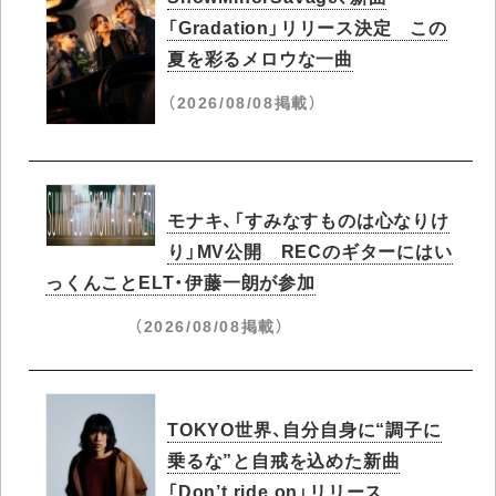
「Gradation」リリース決定 この
夏を彩るメロウな一曲
（2026/08/08掲載）
モナキ、「すみなすものは心なりけ
り」MV公開 RECのギターにはい
っくんことELT・伊藤一朗が参加
（2026/08/08掲載）
TOKYO世界、自分自身に“調子に
乗るな”と自戒を込めた新曲
「Don’t ride on」リリース