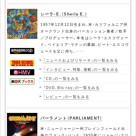
シーラ・E.（Sheila E.）
1957年12月12日生まれ、米・カリフォルニア州
オークランド出身のパーカッション奏者／歌手
／プロデューサー。本名はシーラ・エスコヴェー
ド。ベイエリア・ラテンの重鎮、ピート・エスコヴ
ェードを父に持ち、……
「ニュースおよびリサーチ」の一覧をみる
「インタビュー、特集、連載」の一覧をみる
「CD」の一覧をみる
「DVD、Blu-ray」の一覧をみる
「レビュー」の一覧をみる
パーラメント（PARLIAMENT）
米・ニュージャージー州プレインフィールド出
身のファンク・バンド。1955年にジョージ・クリ