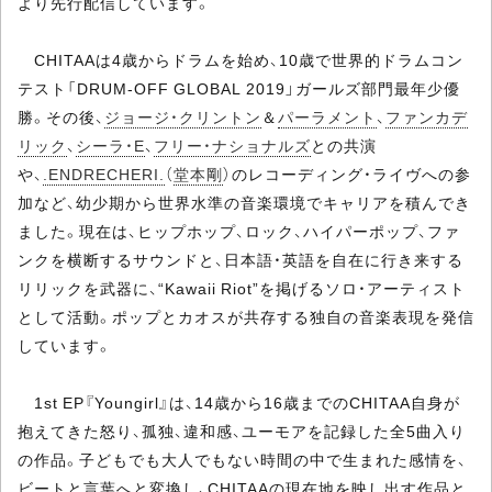
より先行配信しています。
CHITAAは4歳からドラムを始め、10歳で世界的ドラムコン
テスト「DRUM-OFF GLOBAL 2019」ガールズ部門最年少優
勝。その後、
ジョージ・クリントン
＆
パーラメント
、
ファンカデ
リック
、
シーラ・E
、
フリー・ナショナルズ
との共演
や、
.ENDRECHERI.
（
堂本剛
）のレコーディング・ライヴへの参
加など、幼少期から世界水準の音楽環境でキャリアを積んでき
ました。現在は、ヒップホップ、ロック、ハイパーポップ、ファ
ンクを横断するサウンドと、日本語・英語を自在に行き来する
リリックを武器に、“Kawaii Riot”を掲げるソロ・アーティスト
として活動。ポップとカオスが共存する独自の音楽表現を発信
しています。
1st EP『Youngirl』は、14歳から16歳までのCHITAA自身が
抱えてきた怒り、孤独、違和感、ユーモアを記録した全5曲入り
の作品。子どもでも大人でもない時間の中で生まれた感情を、
ビートと言葉へと変換し、CHITAAの現在地を映し出す作品と