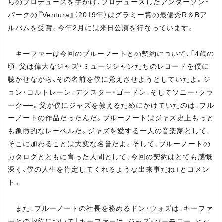
らのプロデュースを手がけ、プロデュースしたアンダーソン・
パークの『Ventura』（2019年）はグラミー賞の最優秀R＆Bア
ルバムを受賞。今年2月には来日公演を行なっています。
キーファーは今回のブルーノートとの契約について、「4歳の
頃、父は偉大なジャズ・ミュージシャンたちのレコードを僕に
聴かせながら、その名前を僕に覚えさせようとしていたよ。ジ
ョン・コルトレーン、デクスター・ゴードン、そしてソニー・クラ
ーク──。父が僕にジャズを教えるためにかけていたのは、ブル
ーノートの作品だったんだ。ブルーノートはジャズ史上もっと
も象徴的なレーベルだ。ジャズを愛する一人の音楽家として、
そこに加わることは大変な名誉だよ。そして、ブルーノートの
カタログとともに育った人間として、今回の契約はとても感慨
深く、僕の人生を肯定してくれるような出来事だね」とコメン
ト。
また、ブルーノートの社長を務める
ドン・ウォズ
は、キーファ
ーとの契約について「キーファーは、ジャズ・ハーモニー、ヒッ