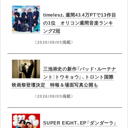
timelesz、週間43.4万PTで13作目
の1位​ オリコン週間音楽ランキ
ング2冠
（2026/08/05掲載）
三池崇史の新作『バッド・ルーテナ
ント：トウキョウ』、トロント国際
映画祭登壇決定 特報＆場面写真公開も
（2026/08/05掲載）
SUPER EIGHT、EP『ダンダーラ』