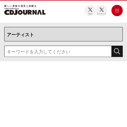
新しい⾳楽の発⾒と体験を
CDJ
オーディオ