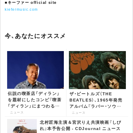
■
キーファー official site
kiefermusic.com
今、あなたにオススメ
伝説の喫茶店「ディラン」
ザ・ビートルズ（THE
を題材にしたコンピ『喫茶
BEATLES）、1965年発売
「ディラン」にまつわる唄
アルバム『ラバー・ソウル』
たち』リリース -
新スペシャル・エディショ
ニュース
ニュース
CDJournal ニュース
ンが日本盤10形態で発売
北村匠海主演＆宮沢りえ共演映画『しび
決定 - CDJournal ニュー
れ』本予告公開 - CDJournal ニュース
ス