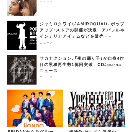
ニュース
ジャミロクワイ（JAMIROQUAI）、ポップ
アップ・ストアの開催が決定 アパレルや
インテリアアイテムなどを販売 -
CDJournal ニュース
ニュース
サカナクション、「夜の踊り子」が自身4作
目の累積再生数1億回突破 - CDJournal
ニュース
ニュース
EBiDANから新グルー
超特急・M!LKら所属の