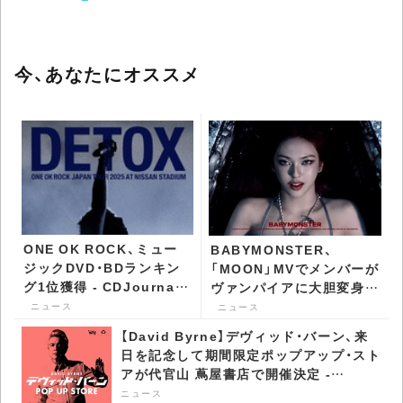
今、あなたにオススメ
ONE OK ROCK、ミュー
BABYMONSTER、
ジックDVD・BDランキン
「MOON」MVでメンバーが
グ1位獲得 - CDJournal
ヴァンパイアに大胆変身
ニュース
グローバルファンが爆発的
ニュース
ニュース
反応 - CDJournal ニュー
【David Byrne】デヴィッド・バーン、来
ス
日を記念して期間限定ポップアップ・スト
アが代官山 蔦屋書店で開催決定 -
CDJournal ニュース
ニュース