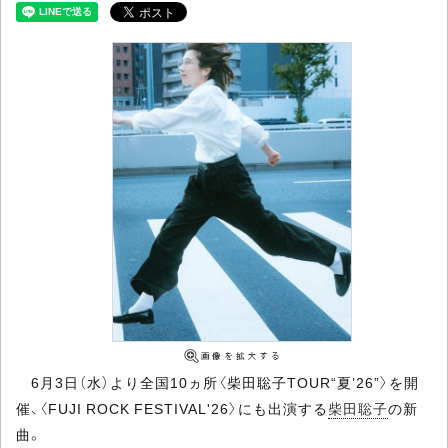
6月3日（水）より全国10ヵ所〈柴田聡子TOUR“夏’26”〉を開
催、〈FUJI ROCK FESTIVAL'26〉にも出演する
柴田聡子
の新
曲。