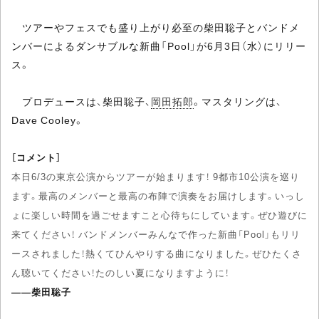
ツアーやフェスでも盛り上がり必至の柴田聡子とバンドメ
ンバーによるダンサブルな新曲「Pool」が6月3日（水）にリリー
ス。
プロデュースは、柴田聡子、
岡田拓郎
。マスタリングは、
Dave Cooley。
［コメント］
本日6/3の東京公演からツアーが始まります！ 9都市10公演を巡り
ます。最高のメンバーと最高の布陣で演奏をお届けします。いっし
ょに楽しい時間を過ごせますこと心待ちにしています。ぜひ遊びに
来てください！ バンドメンバーみんなで作った新曲「Pool」もリリ
ースされました！熱くてひんやりする曲になりました。ぜひたくさ
ん聴いてください！たのしい夏になりますように！
――柴田聡子