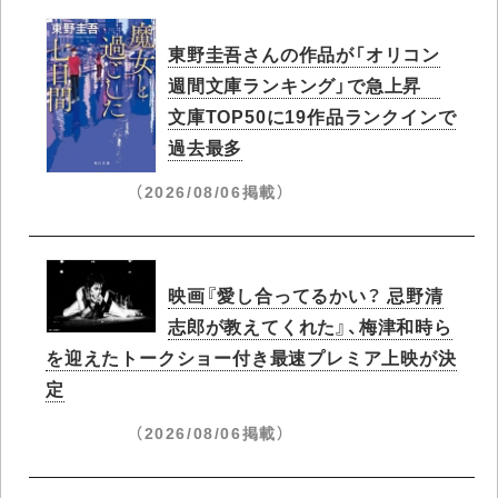
東野圭吾さんの作品が「オリコン
週間文庫ランキング」で急上昇​
文庫TOP50に19作品ランクインで
過去最多
（2026/08/06掲載）
映画『愛し合ってるかい？ 忌野清
志郎が教えてくれた』、梅津和時ら
を迎えたトークショー付き最速プレミア上映が決
定
（2026/08/06掲載）