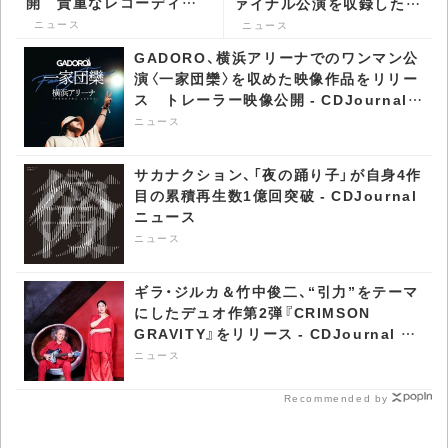
開 貴重なレコーディン
ァイナル公演を収録した
グ映像も一部公開 -
Blu-ray＆DVDリリース -
ニュース
ニュース
CDJournal ニュース
CDJournal ニュース
GADORO、横浜アリーナでのワンマン公
演〈一家団欒〉を収めた映像作品をリリー
ス トレーラー映像公開 - CDJournal
ニュース
ニュース
サカナクション、「夜の踊り子」が自身4作
目の累積再生数1億回突破 - CDJournal
ニュース
ニュース
ギラ・ジルカ＆竹中俊二、“引力”をテーマ
にしたデュオ作第2弾『CRIMSON
GRAVITY』をリリース - CDJournal ニ
ュース
ニュース
Recommended by