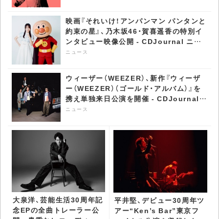
映画『それいけ！アンパンマン パンタンと
約束の星』、乃木坂46・賀喜遥香の特別イ
ンタビュー映像公開 - CDJournal ニュ
ース
ニュース
ウィーザー（WEEZER）、新作『ウィーザ
ー（WEEZER）（ゴールド・アルバム）』を
携え単独来日公演を開催 - CDJournal
ニュース
ニュース
大泉洋、芸能生活30周年記
平井堅、デビュー30周年ツ
念EPの全曲トレーラー公
アー“Ken’s Bar”東京フ