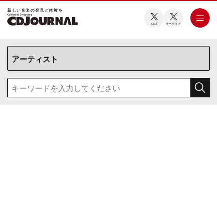
新しい⾳楽の発⾒と体験を
CDJ
オーディオ