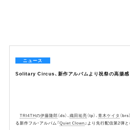
ニュース
Solitary Circus、新作アルバムより祝祭の高
TRI4TH
の
伊藤隆郎
（ds）、
織田祐亮
（tp）、
青木ケイタ
（b
る新作フル・アルバム『
Quiet Clown
』より先行配信第2弾とな