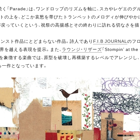
ts」に続く「Parade」は、ワンドロップのリズムを軸に、スカやレゲエ
トの上を、どこか哀愁を帯びたトランペットのメロディが伸びやか
が戻っていくという、祝祭の高揚感とその終わりに訪れる切なさを描
インスト作品にとどまらない作品。詩人であり
F.I.B JOURNAL
のフ
と音の境界を越える表現を提示。また、
ラウンジ・リザーズ
「Stompin’ at th
いったジャンルを象徴する楽曲では、原型を破壊し再構築するレベルでアレン
る一作となっています。