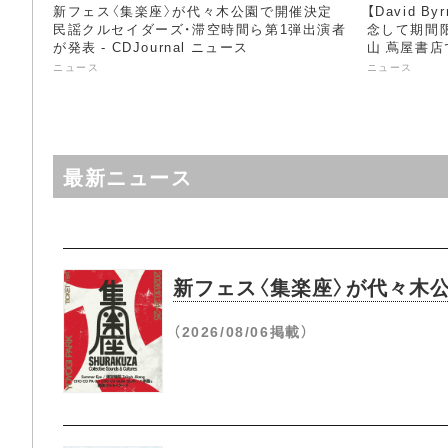
新フェス〈集楽座〉が代々木公園で開催決定
【David 
民謡クルセイダーズ・滞空時間ら第1弾出演者
念して期間
が発表 - CDJournal ニュース
山 蔦屋書店で
ス
ニュース
ニュース
最新ニュース
新フェス〈集楽座〉が代々木
（2026/08/06掲載）