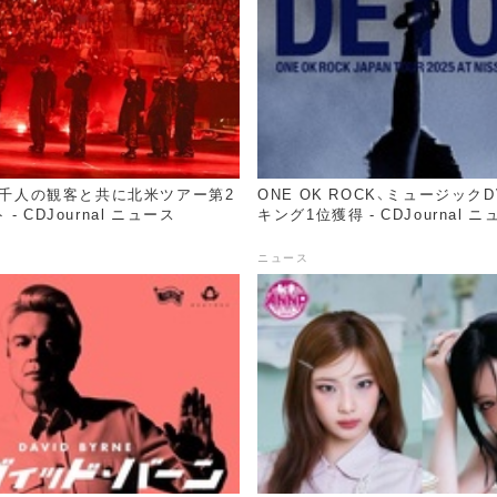
万7千人の観客と共に北米ツアー第2
ONE OK ROCK、ミュージックD
- CDJournal ニュース
キング1位獲得 - CDJournal 
ニュース