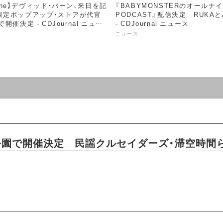
Byrne】デヴィッド・バーン、来日を記
『BABYMONSTERのオールナ
限定ポップアップ・ストアが代官
PODCAST』配信決定 RUKA
開催決定 - CDJournal ニュー
- CDJournal ニュース
ニュース
公園で開催決定 民謡クルセイダーズ・滞空時間