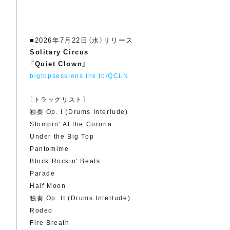
■2026年7月22日（水）リリース
Solitary Circus
『Quiet Clown』
bigtopsessions.lnk.to/QCLN
［トラックリスト］
独奏 Op. I (Drums Interlude)
Stompin' At the Corona
Under the Big Top
Pantomime
Block Rockin' Beats
Parade
Half Moon
独奏 Op. II (Drums Interlude)
Rodeo
Fire Breath