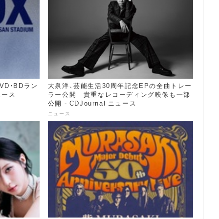
VD・BDラン
大泉洋、芸能生活30周年記念EPの全曲トレー
ニュース
ラー公開 貴重なレコーディング映像も一部
公開 - CDJournal ニュース
ニュース