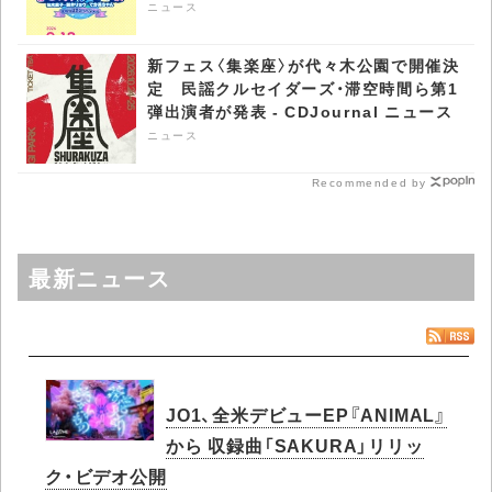
CDJournal ニュース
ニュース
新フェス〈集楽座〉が代々木公園で開催決
定 民謡クルセイダーズ・滞空時間ら第1
弾出演者が発表 - CDJournal ニュース
ニュース
Recommended by
最新ニュース
JO1、全米デビューEP『ANIMAL』
から 収録曲「SAKURA」リリッ
ク・ビデオ公開