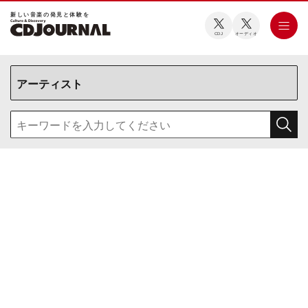
新しい⾳楽の発⾒と体験を
CDJ
オーディオ