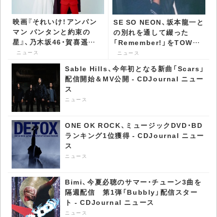
映画『それいけ！アンパン
SE SO NEON、坂本龍一と
マン パンタンと約束の
の別れを通して綴った
星』、乃木坂46・賀喜遥香
「Remember!」をTOWA
の特別インタビュー映像
TEIがリミックス -
ニュース
ニュース
公開 - CDJournal ニュー
CDJournal ニュース
Sable Hills、今年初となる新曲「Scars」
ス
配信開始＆MV公開 - CDJournal ニュー
ス
ニュース
ONE OK ROCK、ミュージックDVD・BD
ランキング1位獲得 - CDJournal ニュー
ス
ニュース
Bimi、今夏必聴のサマー・チューン3曲を
隔週配信 第1弾「Bubbly」配信スター
ト - CDJournal ニュース
ニュース