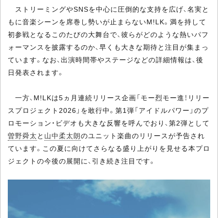
ストリーミングやSNSを中心に圧倒的な支持を広げ、名実と
もに音楽シーンを席巻し勢いが止まらないM!LK。満を持して
初参戦となるこのたびの大舞台で、彼らがどのような熱いパフ
ォーマンスを披露するのか、早くも大きな期待と注目が集まっ
ています。なお、出演時間帯やステージなどの詳細情報は、後
日発表されます。
一方、M!LKは5ヵ月連続リリース企画「モー烈モー進！リリー
スプロジェクト2026」を敢行中。第1弾「アイドルパワー」のプ
ロモーション・ビデオも大きな反響を呼んでおり、第2弾として
曽野舜太
と
山中柔太朗
のユニット楽曲のリリースが予告され
ています。この夏に向けてさらなる盛り上がりを見せる本プロ
ジェクトの今後の展開に、引き続き注目です。