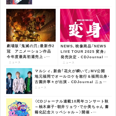
劇場版『鬼滅の刃』最新作2
NEWS、映像商品『NEWS
冠 アニメーション作品
LIVE TOUR 2025 変身』
今年度最高初週売上 -
発売決定 - CDJournal ニ
CDJournal ニュース
ュース
ニュース
ニュース
マルシィ、新曲「花火が瞬いて」MV公開
地元福岡でオールロケを敢行＆福岡出身・
古園井寧々が出演 - CDJournal ニュー
ス
ニュース
〈CDジャーナル連載10周年コンサート秋
～柚木麻子・朝井リョウ・でか美ちゃん 書
籍化記念スッペシャル～〉開催 -