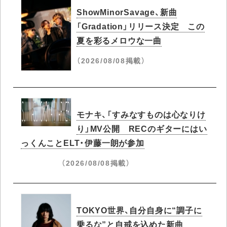
ShowMinorSavage、新曲
「Gradation」リリース決定 この
夏を彩るメロウな一曲
（2026/08/08掲載）
モナキ、「すみなすものは心なりけ
り」MV公開 RECのギターにはい
っくんことELT・伊藤一朗が参加
（2026/08/08掲載）
TOKYO世界、自分自身に“調子に
乗るな”と自戒を込めた新曲