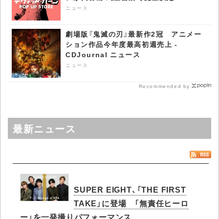
CDJournal ニュース
ニュース
劇場版『鬼滅の刃』最新作2冠 アニメー
ション作品今年度最高初週売上 -
CDJournal ニュース
ニュース
Recommended by
最新ニュース
SUPER EIGHT、「THE FIRST
TAKE」に登場 「無責任ヒーロ
ー」を一発撮りパフォーマンス