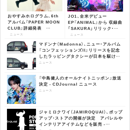
おやすみホログラム、6th
JO1、全米デビュー
アルバム『PAPER MOON
EP『ANIMAL』から 収録曲
CLUB』詳細発表
「SAKURA」リリック・ビ
「lovesick」先行配信 -
デオ公開 - CDJournal ニ
ニュース
ニュース
CDJournal ニュース
ュース
マドンナ（Madonna）、ニュー・アルバム
『コンフェッションズII』リリースを記念
したラッピングタクシーが日本を駆け巡
る - CDJournal ニュース
ニュース
『中島健人のオールナイトニッポン』放送
決定 - CDJournal ニュース
ニュース
ジャミロクワイ（JAMIROQUAI）、ポップ
アップ・ストアの開催が決定 アパレルや
インテリアアイテムなどを販売 -