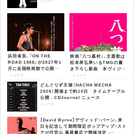
CDJournal ニュース
ニュース
浜田省吾、『ON THE
映画『八つ墓村』、主題歌は
ROAD 1988』が2027年1
松本孝弘率いるTMGの書
月に全国映画館で公開決
き下ろし新曲 本ヴィジュ
定 キー・ヴィジュアル公
アル＆予告も公開 -
ニュース
ニュース
開 - CDJournal ニュース
CDJournal ニュース
どんぐりず主催〈HACHA MECHA
2026〉開催まで約10日 タイムテーブル
公開 - CDJournal ニュース
ニュース
【David Byrne】デヴィッド・バーン、来
日を記念して期間限定ポップアップ・スト
アが代官山 蔦屋書店で開催決定 -