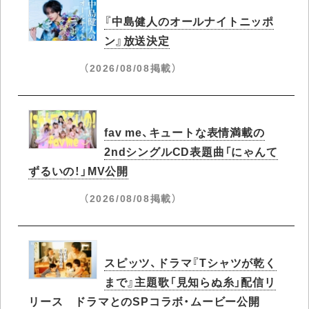
『中島健人のオールナイトニッポ
ン』放送決定
（2026/08/08掲載）
fav me、キュートな表情満載の
2ndシングルCD表題曲「にゃんて
ずるいの！」MV公開
（2026/08/08掲載）
スピッツ、ドラマ『Tシャツが乾く
まで』主題歌「見知らぬ糸」配信リ
リース ドラマとのSPコラボ・ムービー公開