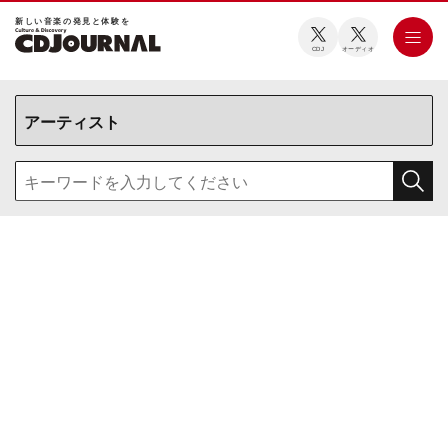
新しい⾳楽の発⾒と体験を
CDJ
オーディオ