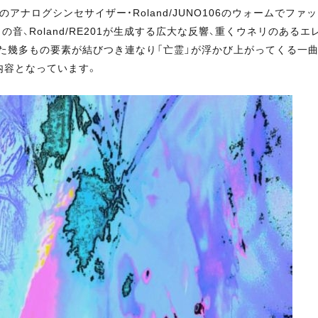
ナログシンセサイザー・Roland/JUNO106のウォームでファ
、Roland/RE201が生成する広大な反響、重くウネリのあるエ
た幾多もの要素が結びつき連なり「亡霊」が浮かび上がってくる一
内容となっています。