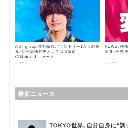
Aぇ! group 佐野晶哉、〈サントリー1万人の第
NEWS、映像商
九〉に合唱団代表として出演決定 -
変身』発売決定
CDJournal ニュース
ニュース
ニュース
最新ニュース
TOKYO世界、自分自身に“調子