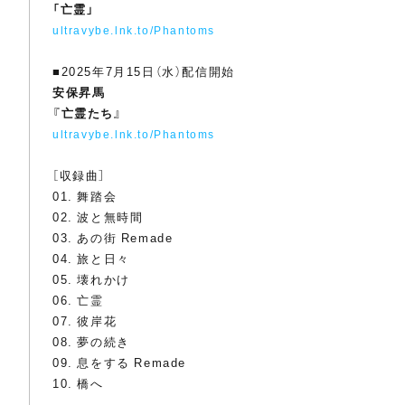
「亡霊」
ultravybe.lnk.to/Phantoms
■2025年7月15日（水）配信開始
安保昇馬
『亡霊たち』
ultravybe.lnk.to/Phantoms
［収録曲］
01. 舞踏会
02. 波と無時間
03. あの街 Remade
04. 旅と日々
05. 壊れかけ
06. 亡霊
07. 彼岸花
08. 夢の続き
09. 息をする Remade
10. 橋へ