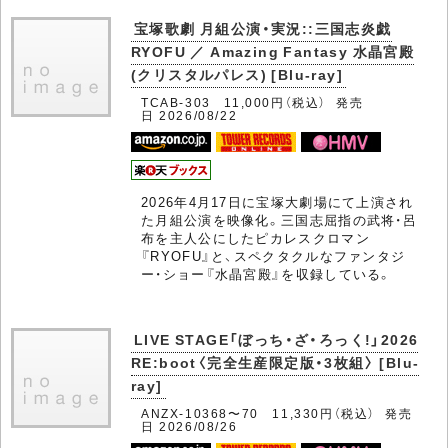
宝塚歌劇 月組公演・実況::三国志炎戯
RYOFU ／ Amazing Fantasy 水晶宮殿
(クリスタルパレス) [Blu-ray]
TCAB-303 11,000円（税込） 発売
日 2026/08/22
2026年4月17日に宝塚大劇場にて上演され
た月組公演を映像化。三国志屈指の武将・呂
布を主人公にしたピカレスクロマン
『RYOFU』と、スペクタクルなファンタジ
ー・ショー『水晶宮殿』を収録している。
LIVE STAGE「ぼっち・ざ・ろっく!」2026
RE:boot〈完全生産限定版・3枚組〉 [Blu-
ray]
ANZX-10368〜70 11,330円（税込） 発売
日 2026/08/26