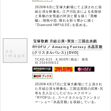
2026年6月に宝塚大劇場にて上演された宙
組公演を映像化。江戸川乱歩による名探偵
と美貌の女怪盗の対決と愛を描く『黒蜥
蜴』、情熱や恋、憧れを彩り豊かに描く
『Diamond IMPULSE』を収める。
宝塚歌劇 月組公演・実況::三国志炎戯
RYOFU ／ Amazing Fantasy 水晶宮殿
(クリスタルパレス) [DVD]
TCAD-623 8,800円（税込） 発売
日 2026/08/22
2026年4月17日に宝塚大劇場にて上演され
た月組公演を映像化。三国志屈指の武将・呂
布を主人公にしたピカレスクロマン
『RYOFU』と、スペクタクルなファンタジ
ー・ショー『水晶宮殿』を収録している。