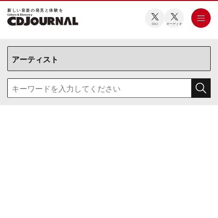
新しい⾳楽の発⾒と体験を
CDJ
オーディオ