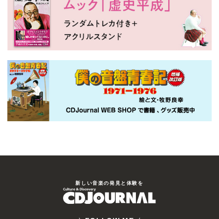
新しい⾳楽の発⾒と体験を