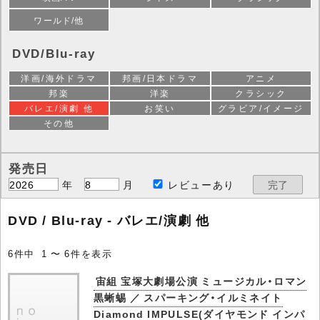
ワールド/他
DVD/Blu-ray
洋画/海外ドラマ
邦画/日本ドラマ
アニメ
邦楽
洋楽
クラシック
バレエ/演劇 他
お笑い
グラビア/イメージ
その他
発売日
年
月
レビューあり
DVD / Blu-ray - バレエ/演劇 他
6件中 1 〜 6件を表示
宙組 宝塚大劇場公演 ミュージカル・ロマン
黒蜥蜴 ／ スパーキング・イルミネイト
Diamond IMPULSE(ダイヤモンド インパ